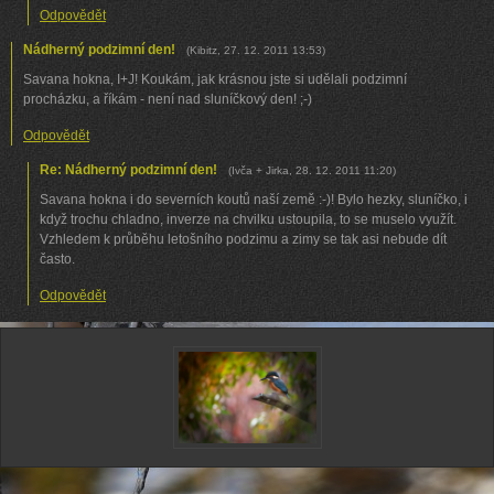
Odpovědět
Nádherný podzimní den!
(
Kibitz
,
27. 12. 2011
13:53
)
Savana hokna, I+J! Koukám, jak krásnou jste si udělali podzimní
procházku, a říkám - není nad sluníčkový den! ;-)
Odpovědět
Re: Nádherný podzimní den!
(
Ivča + Jirka
,
28. 12. 2011
11:20
)
Savana hokna i do severních koutů naší země :-)! Bylo hezky, sluníčko, i
když trochu chladno, inverze na chvilku ustoupila, to se muselo využít.
Vzhledem k průběhu letošního podzimu a zimy se tak asi nebude dít
často.
Odpovědět