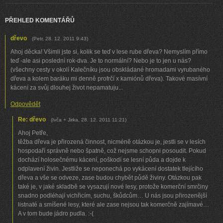
PŘEHLED KOMENTÁŘŮ
dřevo
(
Petr
,
28. 12. 2011
9:43
)
Ahoj děcka! Všimli jste si, kolik se teď v lese rube dřeva? Nemyslím přímo
teď -ale asi poslední rok-dva. Je to normální? Nebo je to jen u nás?
(všechny cesty v okolí Kalečníku jsou obskládané hromadami vyrubaného
dřeva a kolem baráku mi denně profrčí x kamiónů dřeva). Takové masívní
kácení za svůj dlouhej život nepamatuju...
Odpovědět
Re: dřevo
(
Ivča + Jirka
,
28. 12. 2011
11:21
)
Ahoj Petře,
těžba dřeva je přirozená činnost, nicméně otázkou je, jestli se v lesích
hospodaří správně nebo špatně, což nejsme schopni posoudit. Pokud
dochází holosečnému kácení, poškodí se lesní půda a dojde k
odplavení živin. Jestliže se neponechá po vykácení dostatek tlejícího
dřeva a vše se odveze, zase budou chybět půdě živiny. Otázkou pak
také je, v jaké skladbě se vysazují nové lesy, protože komerční smrčiny
snadno podléhají vichřicím, suchu, škůdcům… U nás jsou přirozenější
listnaté a smíšené lesy, které ale zase nejsou tak komerčně zajímavé…
A v tom bude jádro pudla. :-(