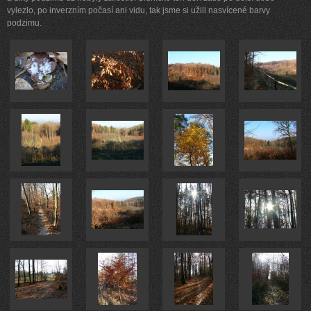
vylezlo, po inverzním počasí ani vidu, tak jsme si užili nasvícené barvy
podzimu.