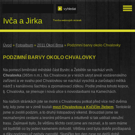
Ivča a Jirka
Tvorba webových stránek
Úvod
»
Fotoalbum
»
2011 Okolí Brna
»
Podzimní barvy okolo Chvalovky
PODZIMNÍ BARVY OKOLO CHVALOVKY
Na pomezí brněnské městské část Bystrc a Žebětín se nachází vrch
Chvalovka
(365m n.m.). Na Chvalovce je v lesích ukryt areál vodárenského
zařízení a ve svahu pod Chvalovkou se nachází vyschlá a zarůstající mělká
nádrž s kanálovou šachtou a zpomalovací zídkou. Podle jména tohoto kopce,
tj. Chvalovka, se jmenuje i nová ulice s novostavbami na Kamechách.
Na našich stránkách jste se mohli s Chvalovkou potkat před více než dvěma
lety, kdy jsme se v zimě toulali
mezi Chvalovkou a Kočičím žlebem
. Tentokrát
jsme si zvolili podzim, a to druhý listopadový víkend. Brouzdali jsme se
neznačenými cestami a lesními pěšinami a intuitivně si tak udělali okružní
trasu. Zajímavé bylo, že většinu těchto cest jsme ani neznali, a to sem máme
od bydliště co by jeden kamenem dohodil. Většina cest byla dobře prošlapaná
a díky podzimu už nebyly zarostlé. Sluníčko ten den zase po delší době