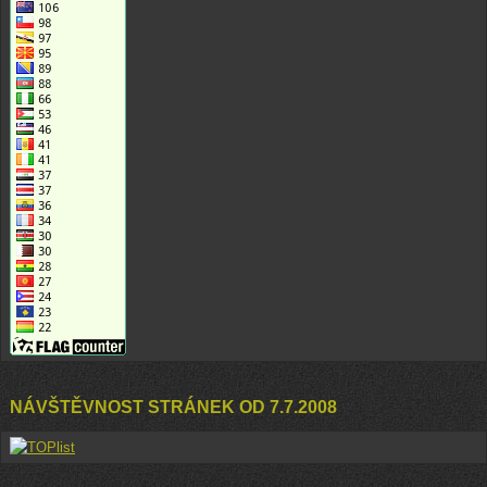
NÁVŠTĚVNOST STRÁNEK OD 7.7.2008