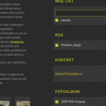
MAIL LIST
jedovatých majek.
aší přírody mizet.
slední roky na jižní
áme poměrně často.
en řadu rostlinných
 největšího
hrušňového (u nás se
RSS
jak zatím neměli
 vzácnou
hlubinnou
Přehled zdrojů
ůstá až přes půl
ám může poštěstit jen
i je spíše její trus.
KONTAKT
ocné, ale nepodařilo
jdrakis@seznam.cz
vštěvu v jakémkoliv
podívat. Letos je zde
te.
FOTOALBUM
2008 Bílé Karpaty