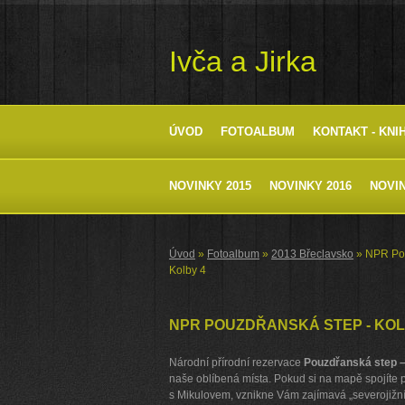
Ivča a Jirka
ÚVOD
FOTOALBUM
KONTAKT - KNI
NOVINKY 2015
NOVINKY 2016
NOVIN
Úvod
»
Fotoalbum
»
2013 Břeclavsko
»
NPR Pou
Kolby 4
NPR POUZDŘANSKÁ STEP - KOL
Národní přírodní rezervace
Pouzdřanská step –
naše oblíbená místa. Pokud si na mapě spojíte p
s Mikulovem, vznikne Vám zajímavá „severojižní 