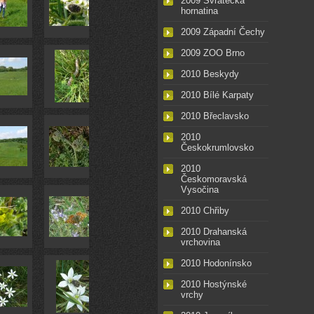
2009 Svratecká
hornatina
2009 Západní Čechy
2009 ZOO Brno
2010 Beskydy
2010 Bílé Karpaty
2010 Břeclavsko
2010
Českokrumlovsko
2010
Českomoravská
Vysočina
2010 Chřiby
2010 Drahanská
vrchovina
2010 Hodonínsko
2010 Hostýnské
vrchy