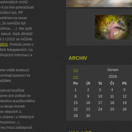
 Pavlovských vrchů
-li po linii pokračovat
nížecí les, PP
ž směrem na sever
e, že nemůže být
římce... ;-)
Ale zpět
letech. Naši dřívější
rii z r.2010 se můžete
 2011
. Protože jsme o
ších fotogaleriích, na
ňujících informací a
ARCHIV
<<
červen
sme viděli kvetoucí
ipomínají pasoucí se
<<
2026
zážitek.
Po
Út
St
Čt
Pá
1
2
3
4
5
ytoval kozlíček
jsme jich potkali ne
8
9
10
11
12
létavého tesaříkovitého
15
16
17
18
19
a okraje krovek
22
23
24
25
26
e ve stepních a
29
30
ře známe i z některých
outovice...).
 mu hrozí zašlápnutí.