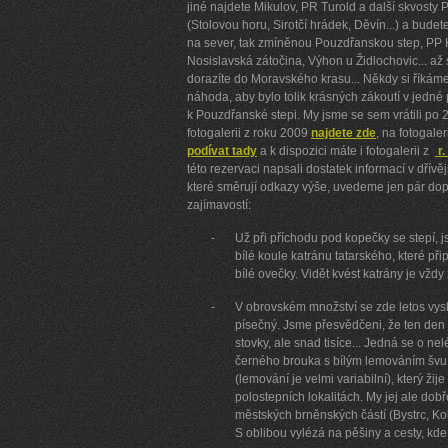
jiné najdete Mikulov, PR Turold a další skvosty
(Stolovou horu, Sirotčí hrádek, Děvín...) a budete
na sever, tak zmíněnou Pouzdřanskou step, PP K
Nosislavská zátočina, Výhon u Židlochovic... a
dorazíte do Moravského krasu... Někdy si říkám
náhoda, aby bylo tolik krásných zákoutí v jedné p
k Pouzdřanské stepi. My jsme se sem vrátili po 2 
fotogalerii z roku 2009
najdete zde
, na fotogale
podívat tady
a k dispozici máte i fotogalerii z
r.
této rezervaci napsali dostatek informací v dřívěj
které směrují odkazy výše, uvedeme jen pár dopl
zajímavostí:
-
Už při příchodu pod kopečky se stepí, j
bílé koule katránu tatarského, které př
bílé ovečky. Vidět kvést katrány je vždy 
-
V obrovském množství se zde letos vysk
písečný. Jsme přesvědčeni, že ten den 
stovky, ale snad tisíce... Jedná se o ne
černého brouka s bílým lemováním švu 
(lemování je velmi variabilní), který žij
polostepních lokalitách. My jej ale dob
městských brněnských částí (Bystrc, Koh
S oblibou vylézá na pěšiny a cesty, kde