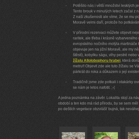
-
Potěšilo nás i větší množství lesklých 
Tento brouk v minulých letech začal z n
Z naší zkušenosti ale víme, že se mu po
Moravě velmi daří, protože ho potkáv
-
V přírodní rezervaci můžete objevit nej
raritek, ale třeba i krásně vybarveného
evropského nočního motýla martináče 
objevuje jen na jižní Moravě, ale my ně
štěstí), kobylku ságu, vlhy pestré nebo
žížalu Allolobophoru hrabei
, která dor
metru!! Objevit zde ale tuto žížalu se V
párkrát do roka a důkazem o její existenc
-
Tradičně jsme zde potkali i otakárky ov
se nám je letos nafotit. ;-(
A jedna poznámka na závěr. Lokalita stojí za ná
období a ten kdo má rád přírodu, by se sem měl 
po deštích vegetace obzvlášť bujná, tak neváhej