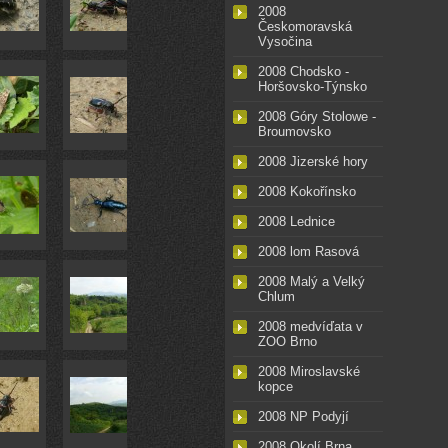
2008
Českomoravská
Vysočina
2008 Chodsko -
Horšovsko-Týnsko
2008 Góry Stolowe -
Broumovsko
2008 Jizerské hory
2008 Kokořínsko
2008 Lednice
2008 lom Rasová
2008 Malý a Velký
Chlum
2008 medvíďata v
ZOO Brno
2008 Miroslavské
kopce
2008 NP Podyjí
2008 Okolí Brna