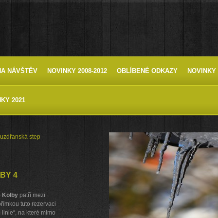
HA NÁVŠTĚV
NOVINKY 2008-2012
OBLÍBENÉ ODKAZY
NOVINKY 
KY 2021
zdřanská step -
BY 4
 Kolby
patří mezi
římkou tuto rezervaci
linie“, na které mimo