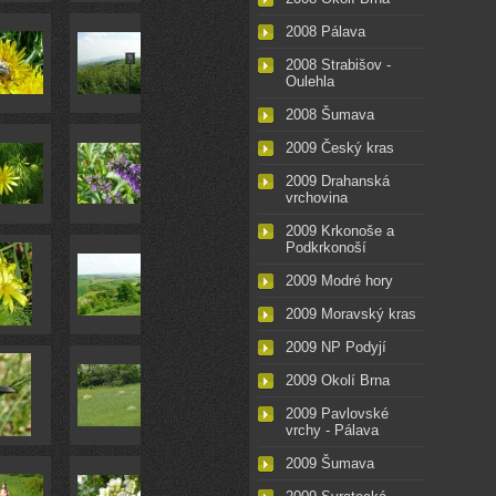
2008 Pálava
2008 Strabišov -
Oulehla
2008 Šumava
2009 Český kras
2009 Drahanská
vrchovina
2009 Krkonoše a
Podkrkonoší
2009 Modré hory
2009 Moravský kras
2009 NP Podyjí
2009 Okolí Brna
2009 Pavlovské
vrchy - Pálava
2009 Šumava