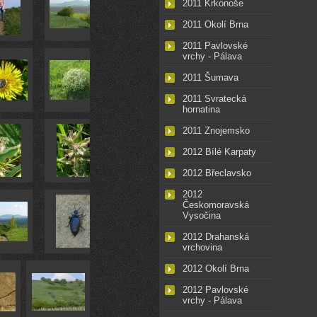
2011 Krkonoše
2011 Okolí Brna
2011 Pavlovské
vrchy - Pálava
2011 Šumava
2011 Svratecká
hornatina
2011 Znojemsko
2012 Bílé Karpaty
2012 Břeclavsko
2012
Českomoravská
Vysočina
2012 Drahanská
vrchovina
2012 Okolí Brna
2012 Pavlovské
vrchy - Pálava