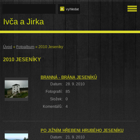
Ivča a Jirka
Úvod
»
Fotoalbum
»
2010 Jeseníky
2010 JESENÍKY
BRANNÁ - BRÁNA JESENÍKŮ
Datum:
28. 9. 2010
Fotografií:
85
Složek:
0
Komentářů:
4
PO JIŽNÍM HŘEBENI HRUBÉHO JESENÍKU
Datum:
21. 9. 2010