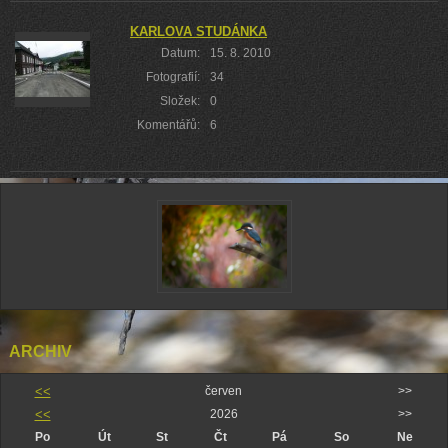
KARLOVA STUDÁNKA
Datum:
15. 8. 2010
Fotografií:
34
Složek:
0
Komentářů:
6
ARCHIV
<<
červen
>>
<<
2026
>>
Po
Út
St
Čt
Pá
So
Ne