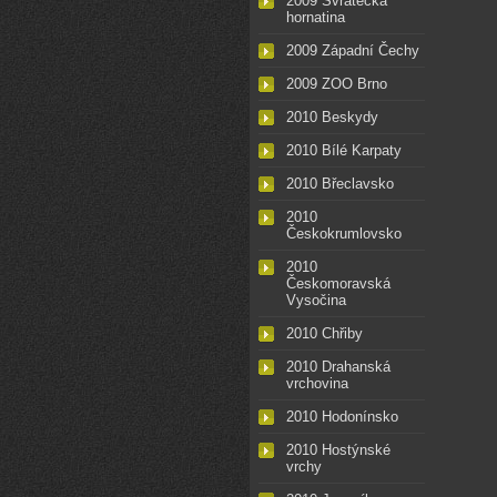
2009 Svratecká
hornatina
2009 Západní Čechy
2009 ZOO Brno
2010 Beskydy
2010 Bílé Karpaty
2010 Břeclavsko
2010
Českokrumlovsko
2010
Českomoravská
Vysočina
2010 Chřiby
2010 Drahanská
vrchovina
2010 Hodonínsko
2010 Hostýnské
vrchy