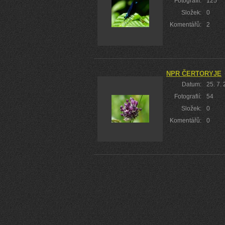
Fotografií:
125
Složek:
0
Komentářů:
2
NPR ČERTORYJE
Datum:
25. 7.
Fotografií:
54
Složek:
0
Komentářů:
0