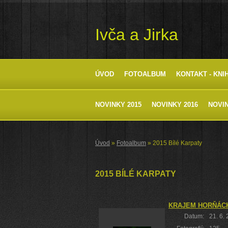
Ivča a Jirka
ÚVOD
FOTOALBUM
KONTAKT - KNI
NOVINKY 2015
NOVINKY 2016
NOVIN
Úvod
»
Fotoalbum
»
2015 Bílé Karpaty
2015 BÍLÉ KARPATY
KRAJEM HORŇÁCK
Datum:
21. 6.