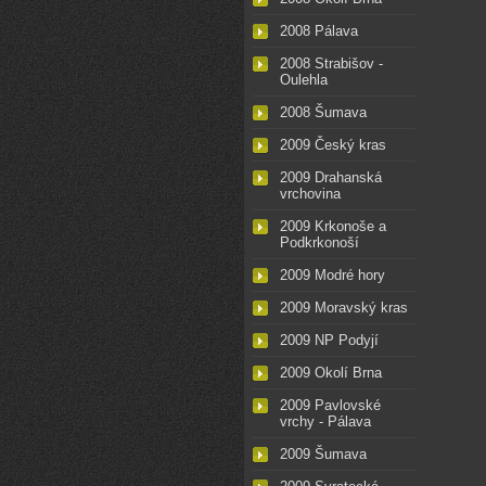
2008 Pálava
2008 Strabišov -
Oulehla
2008 Šumava
2009 Český kras
2009 Drahanská
vrchovina
2009 Krkonoše a
Podkrkonoší
2009 Modré hory
2009 Moravský kras
2009 NP Podyjí
2009 Okolí Brna
2009 Pavlovské
vrchy - Pálava
2009 Šumava