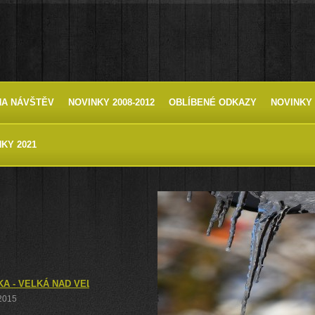
HA NÁVŠTĚV
NOVINKY 2008-2012
OBLÍBENÉ ODKAZY
NOVINKY 
KY 2021
A - VELKÁ NAD VELIČKOU A NPR ZAHRADY POD HÁJEM 2
 2015