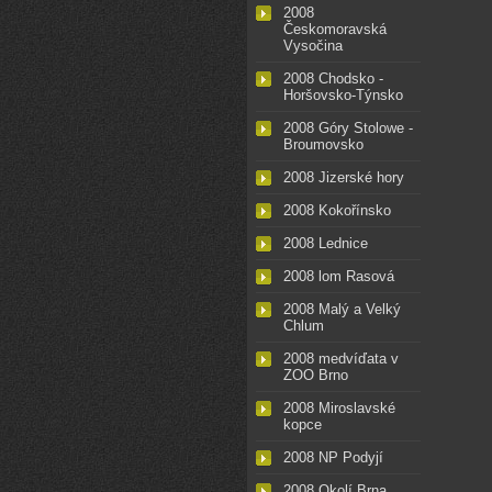
2008
Českomoravská
Vysočina
2008 Chodsko -
Horšovsko-Týnsko
2008 Góry Stolowe -
Broumovsko
2008 Jizerské hory
2008 Kokořínsko
2008 Lednice
2008 lom Rasová
2008 Malý a Velký
Chlum
2008 medvíďata v
ZOO Brno
2008 Miroslavské
kopce
2008 NP Podyjí
2008 Okolí Brna