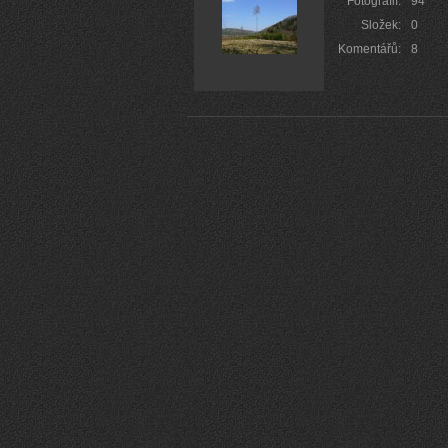
Fotografií:
94
Složek:
0
Komentářů:
8