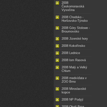
2008
Českomoravská
Vysočina
2008 Chodsko -
Horšovsko-Týnsko
2008 Góry Stolowe -
Broumovsko
2008 Jizerské hory
2008 Kokořínsko
2008 Lednice
2008 lom Rasová
2008 Malý a Velký
Chlum
2008 medvíďata v
ZOO Brno
2008 Miroslavské
kopce
2008 NP Podyjí
2008 Okolí Brna