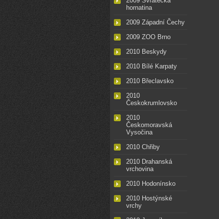
2009 Svratecká
hornatina
2009 Západní Čechy
2009 ZOO Brno
2010 Beskydy
2010 Bílé Karpaty
2010 Břeclavsko
2010
Českokrumlovsko
2010
Českomoravská
Vysočina
2010 Chřiby
2010 Drahanská
vrchovina
2010 Hodonínsko
2010 Hostýnské
vrchy