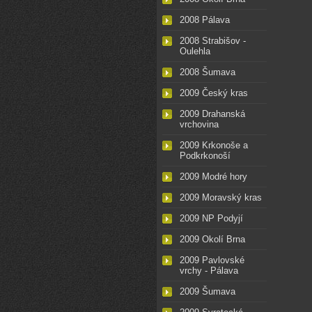
2008 Pálava
2008 Strabišov -
Oulehla
2008 Šumava
2009 Český kras
2009 Drahanská
vrchovina
2009 Krkonoše a
Podkrkonoší
2009 Modré hory
2009 Moravský kras
2009 NP Podyjí
2009 Okolí Brna
2009 Pavlovské
vrchy - Pálava
2009 Šumava