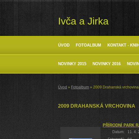
Ivča a Jirka
ÚVOD
FOTOALBUM
KONTAKT - KNI
NOVINKY 2015
NOVINKY 2016
NOVIN
Úvod
»
Fotoalbum
»
2009 Drahanská vrchovina
2009 DRAHANSKÁ VRCHOVINA
PŘÍRODNÍ PARK 
Datum:
11. 4.