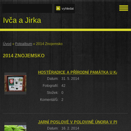
Ivča a Jirka
Úvod
»
Fotoalbum
»
2014 Znojemsko
2014 ZNOJEMSKO
HOSTĚRADICE A PŘÍRODNÍ PAMÁTKA U KAPLIČK
Datum:
31. 5. 2014
Fotografií:
42
Složek:
0
Komentářů:
2
JARNÍ POSLOVÉ V POLOVINĚ ÚNORA V PR KAR
Datum:
16. 2. 2014