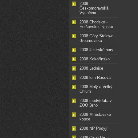
2008
Českomoravská
Vysočina
2008 Chodsko -
Horšovsko-Týnsko
2008 Góry Stolowe -
Broumovsko
2008 Jizerské hory
2008 Kokořínsko
2008 Lednice
2008 lom Rasová
2008 Malý a Velký
Chlum
2008 medvíďata v
ZOO Brno
2008 Miroslavské
kopce
2008 NP Podyjí
2008 Okolí Brna