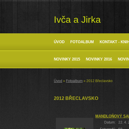
Ivča a Jirka
ÚVOD
FOTOALBUM
KONTAKT - KNI
NOVINKY 2015
NOVINKY 2016
NOVIN
Úvod
»
Fotoalbum
»
2012 Břeclavsko
2012 BŘECLAVSKO
MANDLOŇOVÝ SAD
Datum:
22. 4.