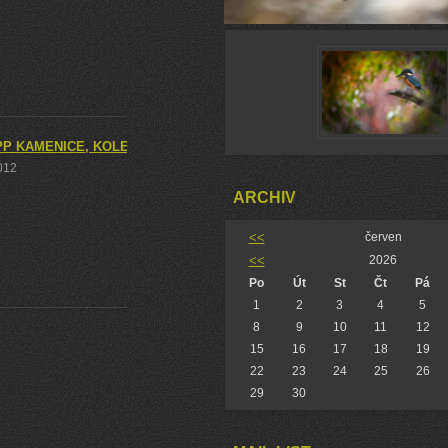
PP KAMENICE, KOLEM NESYTU DO SEDLECE A NA ZŘÍCENINU ZÁMEČK
2012
ARCHIV
<<
červen
<<
2026
Po
Út
St
Čt
Pá
1
2
3
4
5
8
9
10
11
12
15
16
17
18
19
22
23
24
25
26
29
30