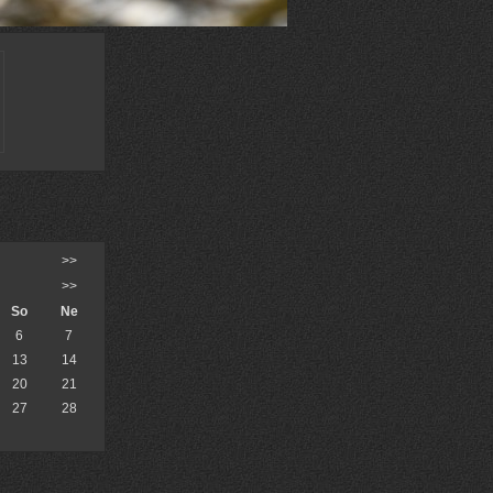
U INSEL A ZPĚT
>>
>>
So
Ne
6
7
13
14
20
21
27
28