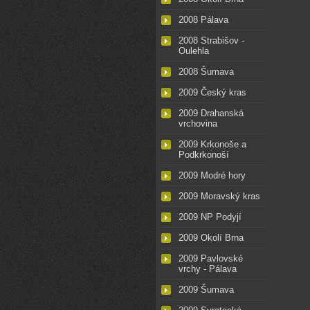
2008 Pálava
2008 Strabišov -
Oulehla
2008 Šumava
2009 Český kras
2009 Drahanská
vrchovina
2009 Krkonoše a
Podkrkonoší
2009 Modré hory
2009 Moravský kras
2009 NP Podyjí
2009 Okolí Brna
2009 Pavlovské
vrchy - Pálava
2009 Šumava