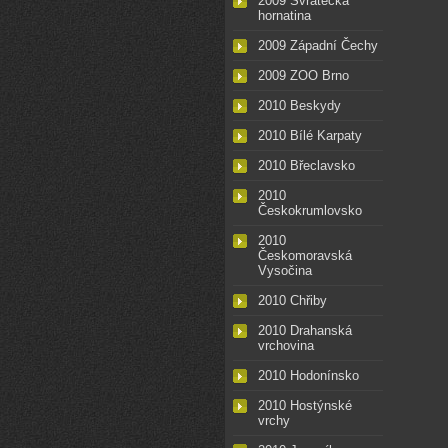
2009 Svratecká
hornatina
2009 Západní Čechy
2009 ZOO Brno
2010 Beskydy
2010 Bílé Karpaty
2010 Břeclavsko
2010
Českokrumlovsko
2010
Českomoravská
Vysočina
2010 Chřiby
2010 Drahanská
vrchovina
2010 Hodonínsko
2010 Hostýnské
vrchy