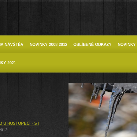
HA NÁVŠTĚV
NOVINKY 2008-2012
OBLÍBENÉ ODKAZY
NOVINKY 
KY 2021
 U HUSTOPEČÍ - STŘEDOEVROPSKÁ RARITA NA JIŽNÍ MORAVĚ
 2012