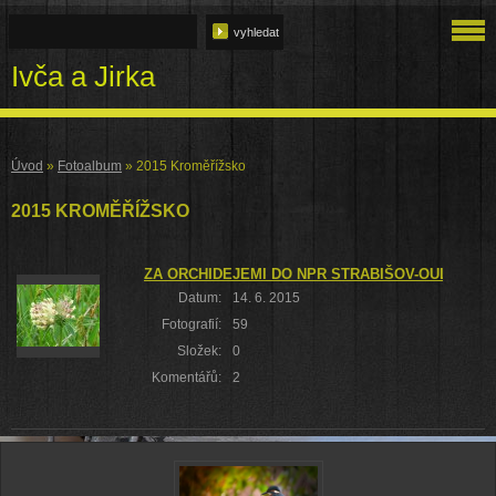
Ivča a Jirka
Úvod
»
Fotoalbum
»
2015 Kroměřížsko
2015 KROMĚŘÍŽSKO
ZA ORCHIDEJEMI DO NPR STRABIŠOV-OULEHLA 
Datum:
14. 6. 2015
Fotografií:
59
Složek:
0
Komentářů:
2