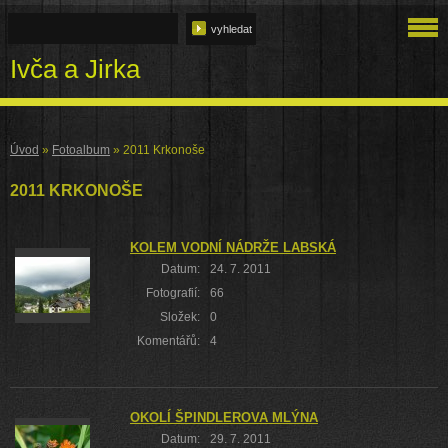
Ivča a Jirka
Úvod
»
Fotoalbum
»
2011 Krkonoše
2011 KRKONOŠE
KOLEM VODNÍ NÁDRŽE LABSKÁ
Datum:
24. 7. 2011
Fotografií:
66
Složek:
0
Komentářů:
4
OKOLÍ ŠPINDLEROVA MLÝNA
Datum:
29. 7. 2011