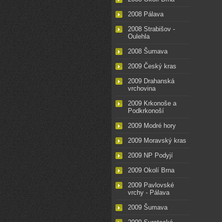
2008 Pálava
2008 Strabišov -
Oulehla
2008 Šumava
2009 Český kras
2009 Drahanská
vrchovina
2009 Krkonoše a
Podkrkonoší
2009 Modré hory
2009 Moravský kras
2009 NP Podyjí
2009 Okolí Brna
2009 Pavlovské
vrchy - Pálava
2009 Šumava