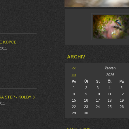
É KOPCE
 2011
ARCHIV
<<
červen
<<
2026
Po
Út
St
Čt
Pá
1
2
3
4
5
8
9
10
11
12
Á STEP - KOLBY 3
15
16
17
18
19
2011
22
23
24
25
26
29
30