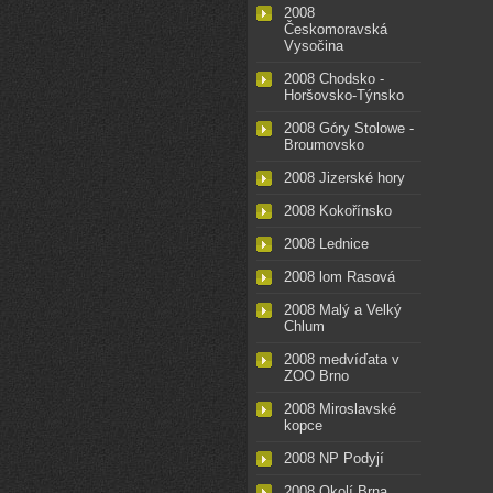
2008
Českomoravská
Vysočina
2008 Chodsko -
Horšovsko-Týnsko
2008 Góry Stolowe -
Broumovsko
2008 Jizerské hory
2008 Kokořínsko
2008 Lednice
2008 lom Rasová
2008 Malý a Velký
Chlum
2008 medvíďata v
ZOO Brno
2008 Miroslavské
kopce
2008 NP Podyjí
2008 Okolí Brna