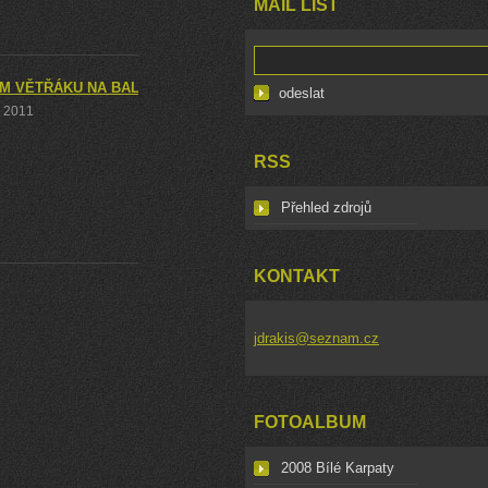
MAIL LIST
M VĚTŘÁKU NA BALATON A ZPĚT
. 2011
RSS
Přehled zdrojů
KONTAKT
jdrakis@seznam.cz
FOTOALBUM
2008 Bílé Karpaty