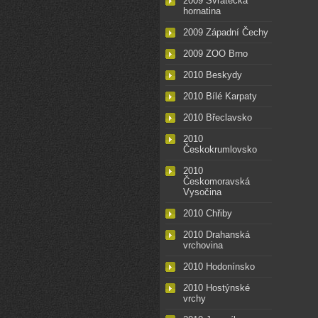
2009 Svratecká
hornatina
2009 Západní Čechy
2009 ZOO Brno
2010 Beskydy
2010 Bílé Karpaty
2010 Břeclavsko
2010
Českokrumlovsko
2010
Českomoravská
Vysočina
2010 Chřiby
2010 Drahanská
vrchovina
2010 Hodonínsko
2010 Hostýnské
vrchy