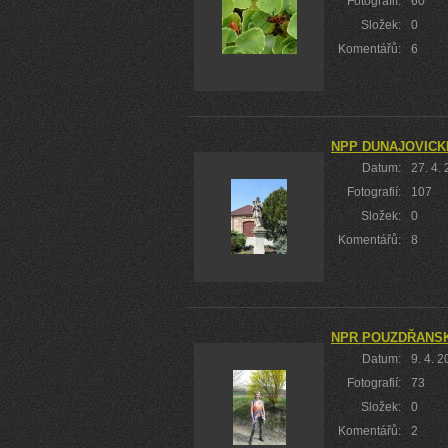
Fotografií:
60
Složek:
0
Komentářů:
6
NPP DUNAJOVICK
Datum:
27. 4.
Fotografií:
107
Složek:
0
Komentářů:
8
NPR POUZDŘANSK
Datum:
9. 4. 
Fotografií:
73
Složek:
0
Komentářů:
2