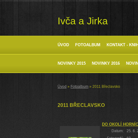
Ivča a Jirka
ÚVOD
FOTOALBUM
KONTAKT - KNI
NOVINKY 2015
NOVINKY 2016
NOVIN
Úvod
»
Fotoalbum
»
2011 Břeclavsko
2011 BŘECLAVSKO
DO OKOLÍ HORNÍ
Datum:
25. 6.