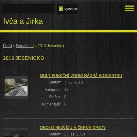
Ivča a Jirka
Úvod
»
Fotoalbum
»
2013 Jesenicko
2013 JESENICKO
MULTIFUNKČNÍ VODNÍ NÁDRŽ BIOCENTRUM STŘED
Datum:
7. 12. 2013
Fotografií:
17
Složek:
0
Komentářů:
0
OKOLO REJVÍZU A ČERNÉ OPAVY
Datum:
23. 11. 2013