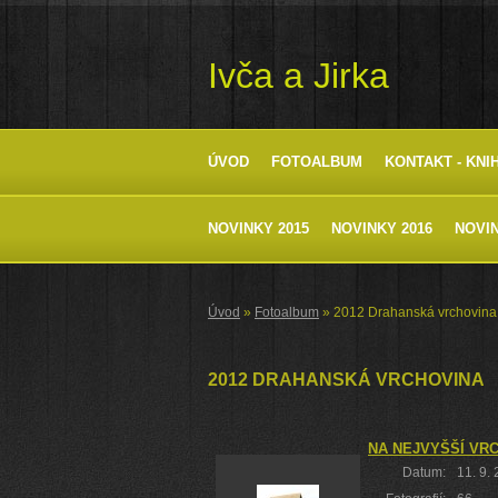
Ivča a Jirka
ÚVOD
FOTOALBUM
KONTAKT - KNI
NOVINKY 2015
NOVINKY 2016
NOVIN
Úvod
»
Fotoalbum
»
2012 Drahanská vrchovina
2012 DRAHANSKÁ VRCHOVINA
NA NEJVYŠŠÍ VR
Datum:
11. 9.