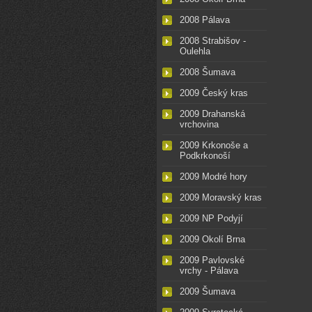
2008 Pálava
2008 Strabišov -
Oulehla
2008 Šumava
2009 Český kras
2009 Drahanská
vrchovina
2009 Krkonoše a
Podkrkonoší
2009 Modré hory
2009 Moravský kras
2009 NP Podyjí
2009 Okolí Brna
2009 Pavlovské
vrchy - Pálava
2009 Šumava