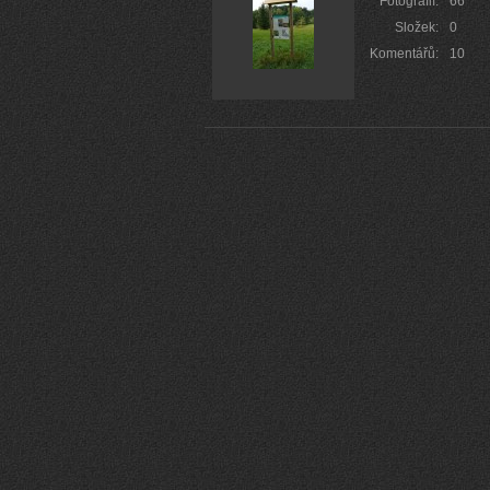
Fotografií:
66
Složek:
0
Komentářů:
10