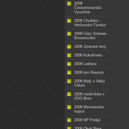
2008
Českomoravská
Vysočina
2008 Chodsko -
Horšovsko-Týnsko
2008 Góry Stolowe -
Broumovsko
2008 Jizerské hory
2008 Kokořínsko
2008 Lednice
2008 lom Rasová
2008 Malý a Velký
Chlum
2008 medvíďata v
ZOO Brno
2008 Miroslavské
kopce
2008 NP Podyjí
2008 Okolí Brna