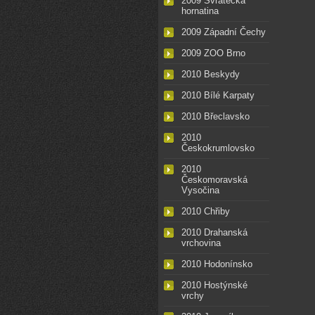
2009 Svratecká
hornatina
2009 Západní Čechy
2009 ZOO Brno
2010 Beskydy
2010 Bílé Karpaty
2010 Břeclavsko
2010
Českokrumlovsko
2010
Českomoravská
Vysočina
2010 Chřiby
2010 Drahanská
vrchovina
2010 Hodonínsko
2010 Hostýnské
vrchy