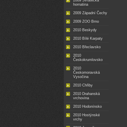
2009 Svratecká
hornatina
2009 Západní Čechy
2009 ZOO Brno
2010 Beskydy
2010 Bílé Karpaty
2010 Břeclavsko
2010
Českokrumlovsko
2010
Českomoravská
Vysočina
2010 Chřiby
2010 Drahanská
vrchovina
2010 Hodonínsko
2010 Hostýnské
vrchy