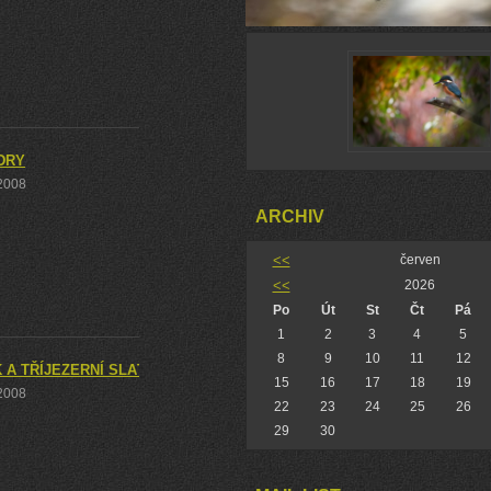
DRY
 2008
ARCHIV
<<
červen
<<
2026
Po
Út
St
Čt
Pá
1
2
3
4
5
8
9
10
11
12
 A TŘÍJEZERNÍ SLAŤ
15
16
17
18
19
 2008
22
23
24
25
26
29
30