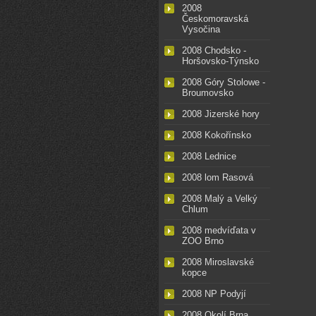
2008
Českomoravská
Vysočina
2008 Chodsko -
Horšovsko-Týnsko
2008 Góry Stolowe -
Broumovsko
2008 Jizerské hory
2008 Kokořínsko
2008 Lednice
2008 lom Rasová
2008 Malý a Velký
Chlum
2008 medvíďata v
ZOO Brno
2008 Miroslavské
kopce
2008 NP Podyjí
2008 Okolí Brna