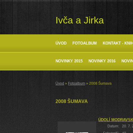
Ivča a Jirka
ÚVOD
FOTOALBUM
KONTAKT - KNI
NOVINKY 2015
NOVINKY 2016
NOVIN
Úvod
»
Fotoalbum
»
2008 Šumava
2008 ŠUMAVA
ÚDOLÍ MODRAVSK
Datum:
20. 7.