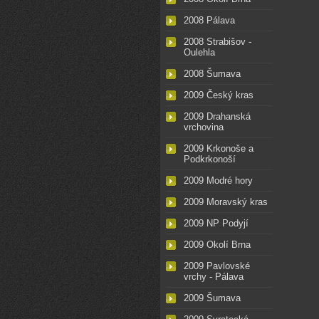
2008 Pálava
2008 Strabišov -
Oulehla
2008 Šumava
2009 Český kras
2009 Drahanská
vrchovina
2009 Krkonoše a
Podkrkonoší
2009 Modré hory
2009 Moravský kras
2009 NP Podyjí
2009 Okolí Brna
2009 Pavlovské
vrchy - Pálava
2009 Šumava