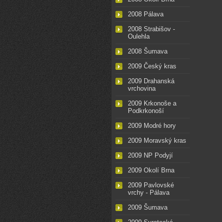
2008 Pálava
2008 Strabišov -
Oulehla
2008 Šumava
2009 Český kras
2009 Drahanská
vrchovina
2009 Krkonoše a
Podkrkonoší
2009 Modré hory
2009 Moravský kras
2009 NP Podyjí
2009 Okolí Brna
2009 Pavlovské
vrchy - Pálava
2009 Šumava