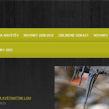
HA NÁVŠTĚV
NOVINKY 2008-2012
OBLÍBENÉ ODKAZY
NOVINKY 
KY 2021
A KVĚTNATÝMI LOUKAMI, ANEB NPR ČERTORYJE, KNĚŽDUBSKÝ HÁJ
 2013