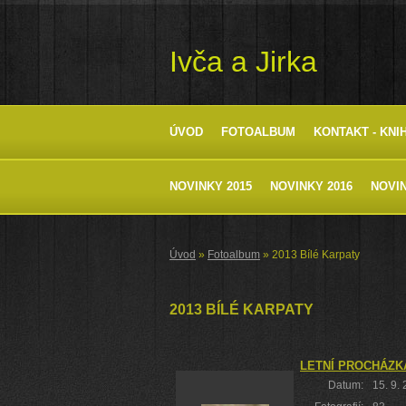
Ivča a Jirka
ÚVOD
FOTOALBUM
KONTAKT - KNI
NOVINKY 2015
NOVINKY 2016
NOVIN
Úvod
»
Fotoalbum
»
2013 Bílé Karpaty
2013 BÍLÉ KARPATY
LETNÍ PROCHÁZK
Datum:
15. 9.