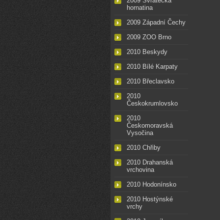
2009 Svratecká
hornatina
2009 Západní Čechy
2009 ZOO Brno
2010 Beskydy
2010 Bílé Karpaty
2010 Břeclavsko
2010
Českokrumlovsko
2010
Českomoravská
Vysočina
2010 Chřiby
2010 Drahanská
vrchovina
2010 Hodonínsko
2010 Hostýnské
vrchy