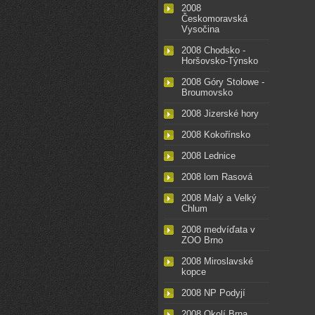
2008
Českomoravská
Vysočina
2008 Chodsko -
Horšovsko-Týnsko
2008 Góry Stolowe -
Broumovsko
2008 Jizerské hory
2008 Kokořínsko
2008 Lednice
2008 lom Rasová
2008 Malý a Velký
Chlum
2008 medvíďata v
ZOO Brno
2008 Miroslavské
kopce
2008 NP Podyjí
2008 Okolí Brna