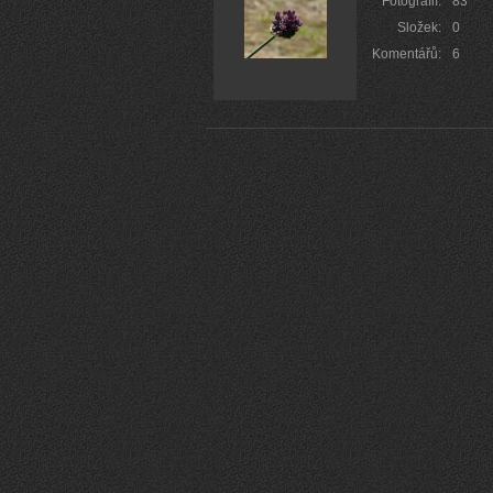
Fotografií:
83
Složek:
0
Komentářů:
6