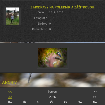
Z MODRAVY NA POLEDNÍK A ZÁŽITKOVOU TRAS
Datum:
13. 9. 2011
Fotografií:
132
Složek:
0
Komentářů:
6
ARCHIV
<<
červen
>>
<<
2026
>>
Po
Út
St
Čt
Pá
So
Ne