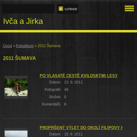
Ivča a Jirka
Úvod
»
Fotoalbum
»
2011 Šumava
2011 ŠUMAVA
PO VLASATÉ CESTĚ KVILDSKÝMI LESY
Datum:
23. 9. 2011
Fotografií:
46
Složek:
0
Komentářů:
8
PROPRŠENÝ VÝLET DO OKOLÍ FILIPOVY HUTĚ
Datum:
10. 9. 2011