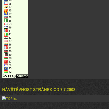
NÁVŠTĚVNOST STRÁNEK OD 7.7.2008