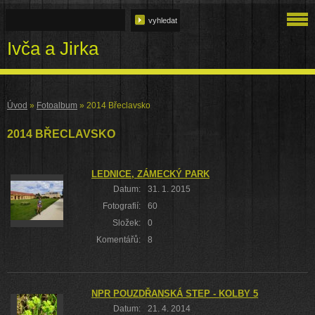
Ivča a Jirka
Úvod
»
Fotoalbum
»
2014 Břeclavsko
2014 BŘECLAVSKO
LEDNICE, ZÁMECKÝ PARK
Datum:
31. 1. 2015
Fotografií:
60
Složek:
0
Komentářů:
8
NPR POUZDŘANSKÁ STEP - KOLBY 5
Datum:
21. 4. 2014