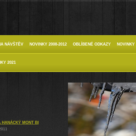
HA NÁVŠTĚV
NOVINKY 2008-2012
OBLÍBENÉ ODKAZY
NOVINKY 
KY 2021
 HANÁCKÝ MONT BLANC - VELKÝ KOSÍŘ, DO ČECH POD KOSÍŘEM A 
 2011