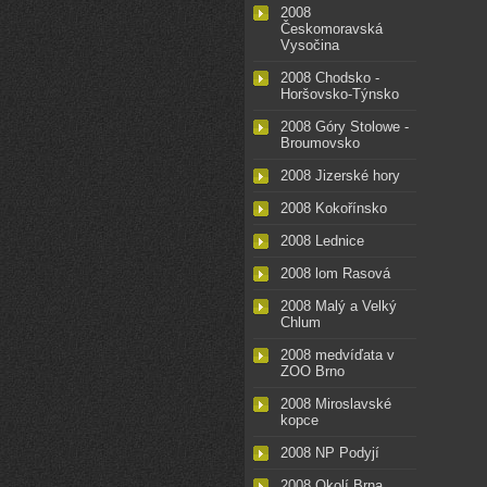
2008
Českomoravská
Vysočina
2008 Chodsko -
Horšovsko-Týnsko
2008 Góry Stolowe -
Broumovsko
2008 Jizerské hory
2008 Kokořínsko
2008 Lednice
2008 lom Rasová
2008 Malý a Velký
Chlum
2008 medvíďata v
ZOO Brno
2008 Miroslavské
kopce
2008 NP Podyjí
2008 Okolí Brna