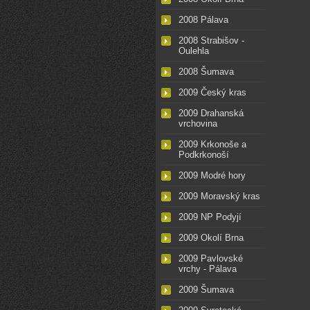
2008 Pálava
2008 Strabišov -
Oulehla
2008 Šumava
2009 Český kras
2009 Drahanská
vrchovina
2009 Krkonoše a
Podkrkonoší
2009 Modré hory
2009 Moravský kras
2009 NP Podyjí
2009 Okolí Brna
2009 Pavlovské
vrchy - Pálava
2009 Šumava