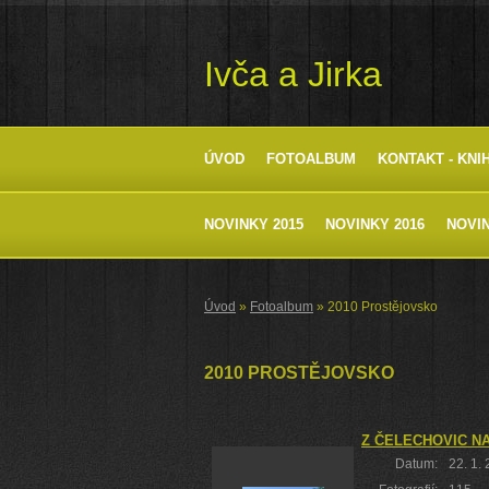
Ivča a Jirka
ÚVOD
FOTOALBUM
KONTAKT - KNI
NOVINKY 2015
NOVINKY 2016
NOVIN
Úvod
»
Fotoalbum
»
2010 Prostějovsko
2010 PROSTĚJOVSKO
Z ČELECHOVIC NA
Datum:
22. 1.