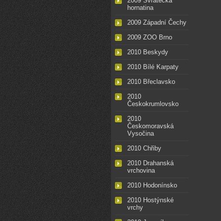
2009 Svratecká
hornatina
2009 Západní Čechy
2009 ZOO Brno
2010 Beskydy
2010 Bílé Karpaty
2010 Břeclavsko
2010
Českokrumlovsko
2010
Českomoravská
Vysočina
2010 Chřiby
2010 Drahanská
vrchovina
2010 Hodonínsko
2010 Hostýnské
vrchy