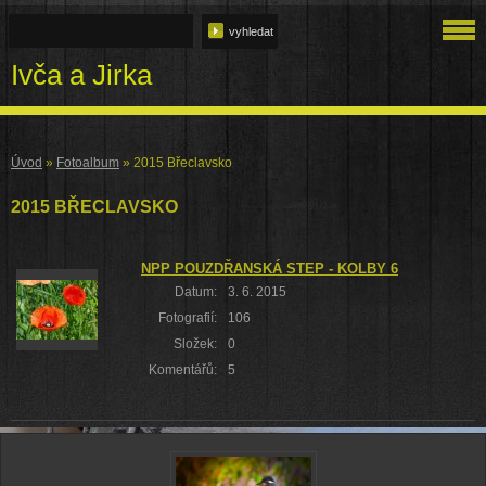
Ivča a Jirka
Úvod
»
Fotoalbum
»
2015 Břeclavsko
2015 BŘECLAVSKO
NPP POUZDŘANSKÁ STEP - KOLBY 6
Datum:
3. 6. 2015
Fotografií:
106
Složek:
0
Komentářů:
5