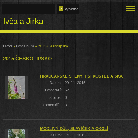
Ivča a Jirka
Úvod
»
Fotoalbum
»
2015 Českolipsko
2015 ČESKOLIPSKO
HRADČANSKÉ STĚNY, PSÍ KOSTEL A SKALNÍ BR
Datum:
29. 11. 2015
Fotografií:
62
Složek:
0
Komentářů:
3
MODLIVÝ DŮL, SLAVÍČEK A OKOLÍ
Datum:
14. 11. 2015