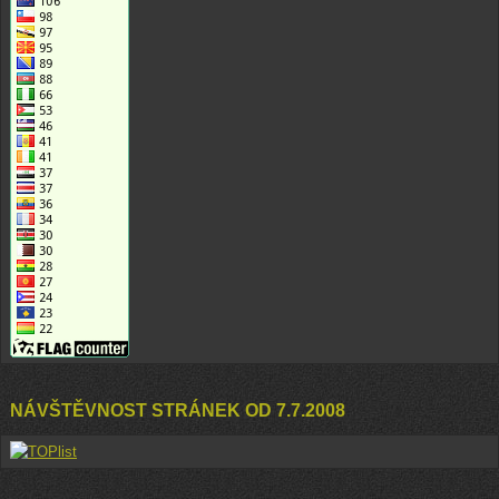
NÁVŠTĚVNOST STRÁNEK OD 7.7.2008