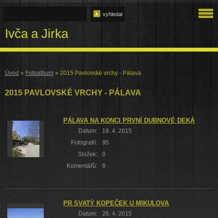
Ivča a Jirka
Úvod
»
Fotoalbum
»
2015 Pavlovské vrchy - Pálava
2015 PAVLOVSKÉ VRCHY - PÁLAVA
PÁLAVA NA KONCI PRVNÍ DUBNOVÉ DEKÁDY
Datum:
18. 4. 2015
Fotografií:
95
Složek:
0
Komentářů:
8
PR SVATÝ KOPEČEK U MIKULOVA
Datum:
26. 4. 2015