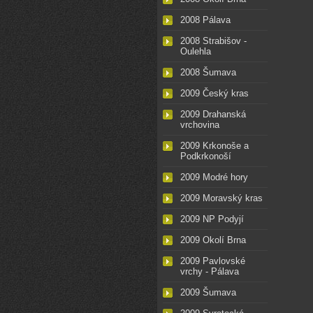
2008 Pálava
2008 Strabišov -
Oulehla
2008 Šumava
2009 Český kras
2009 Drahanská
vrchovina
2009 Krkonoše a
Podkrkonoší
2009 Modré hory
2009 Moravský kras
2009 NP Podyjí
2009 Okolí Brna
2009 Pavlovské
vrchy - Pálava
2009 Šumava