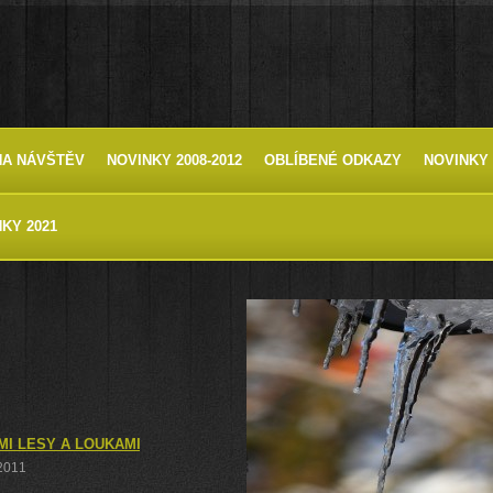
HA NÁVŠTĚV
NOVINKY 2008-2012
OBLÍBENÉ ODKAZY
NOVINKY 
KY 2021
I LESY A LOUKAMI MEZI HORNÍM NĚMČÍM, STRÁNÍM A JAVOŘINOU
 2011