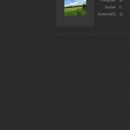
Fotografií:
97
Složek:
0
Komentářů:
11