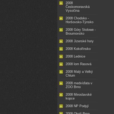
2008
Českomoravská
Vysočina
2008 Chodsko -
Horšovsko-Týnsko
2008 Góry Stolowe -
Broumovsko
2008 Jizerské hory
2008 Kokořínsko
2008 Lednice
2008 lom Rasová
2008 Malý a Velký
Chlum
2008 medvíďata v
ZOO Brno
2008 Miroslavské
kopce
2008 NP Podyjí
2008 Okolí Brna