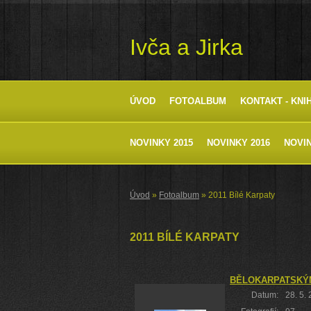
Ivča a Jirka
ÚVOD
FOTOALBUM
KONTAKT - KNI
NOVINKY 2015
NOVINKY 2016
NOVIN
Úvod
»
Fotoalbum
»
2011 Bílé Karpaty
2011 BÍLÉ KARPATY
BĚLOKARPATSKÝM
Datum:
28. 5.