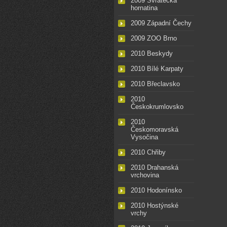
2009 Svratecká
hornatina
2009 Západní Čechy
2009 ZOO Brno
2010 Beskydy
2010 Bílé Karpaty
2010 Břeclavsko
2010
Českokrumlovsko
2010
Českomoravská
Vysočina
2010 Chřiby
2010 Drahanská
vrchovina
2010 Hodonínsko
2010 Hostýnské
vrchy