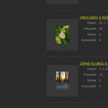
VRCH HÁDY A RŮŽ
Datum:
20. 7.
Fotografií:
59
Složek:
0
Komentářů:
6
ZÁPAD SLUNCE U
Datum:
3. 2. 
Fotografií:
13
Složek:
0
Komentářů:
4