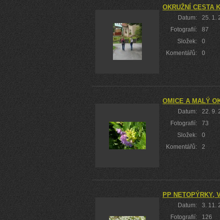
OKRUŽNÍ CESTA 
Datum:
25. 1.
Fotografií:
87
Složek:
0
Komentářů:
0
OMICE A MALÝ O
Datum:
22. 9.
Fotografií:
73
Složek:
0
Komentářů:
2
PP NETOPÝRKY, 
Datum:
3. 11.
Fotografií:
126