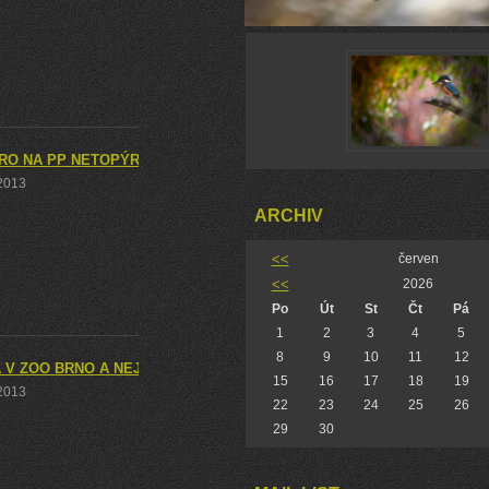
RO NA PP NETOPÝRKY, MEDLÁNECKÁ SKALKA A MEDLÁNECKÉ KOP
 2013
ARCHIV
<<
červen
<<
2026
Po
Út
St
Čt
Pá
1
2
3
4
5
8
9
10
11
12
 V ZOO BRNO A NEJEN TA
15
16
17
18
19
 2013
22
23
24
25
26
29
30