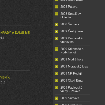
2008 Pálava
2008 Strabišov -
Oulehla
2008 Šumava
2009 Český kras
EHRADY A DALŠÍ MÉNĚ ZNÁMÁ MÍSTA U PRÝGLU
2013
2009 Drahanská
vrchovina
2009 Krkonoše a
Podkrkonoší
2009 Modré hory
2009 Moravský kras
2009 NP Podyjí
RYBNÍK
2009 Okolí Brna
 2013
2009 Pavlovské
vrchy - Pálava
2009 Šumava