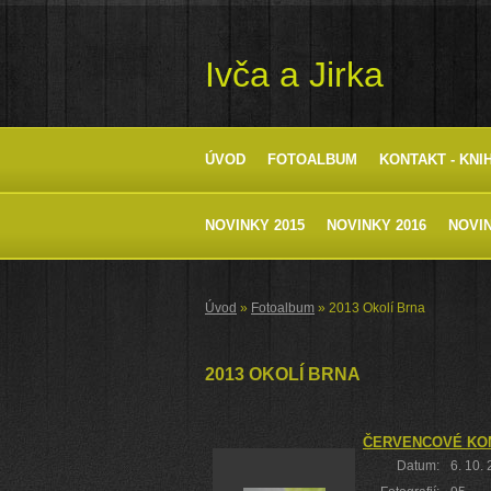
Ivča a Jirka
ÚVOD
FOTOALBUM
KONTAKT - KNI
NOVINKY 2015
NOVINKY 2016
NOVIN
Úvod
»
Fotoalbum
»
2013 Okolí Brna
2013 OKOLÍ BRNA
ČERVENCOVÉ KON
Datum:
6. 10.