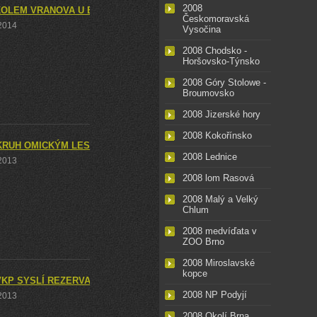
2008
KOLEM VRANOVA U BRNA
Českomoravská
 2014
Vysočina
2008 Chodsko -
Horšovsko-Týnsko
2008 Góry Stolowe -
Broumovsko
2008 Jizerské hory
2008 Kokořínsko
KRUH OMICKÝM LESEM
2008 Lednice
 2013
2008 lom Rasová
2008 Malý a Velký
Chlum
2008 medvíďata v
ZOO Brno
2008 Miroslavské
kopce
VKP SYSLÍ REZERVACE A PP MEDLÁNECKÉ KOPCE V POLOVINĚ ČER
2008 NP Podyjí
 2013
2008 Okolí Brna