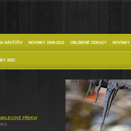
HA NÁVŠTĚV
NOVINKY 2008-2012
OBLÍBENÉ ODKAZY
NOVINKY 
KY 2021
IKLECOVÉ PŘEKVAPENÍ V PŘÍRODNÍ REZERVACI KAMENNÝ VRCH
 2013