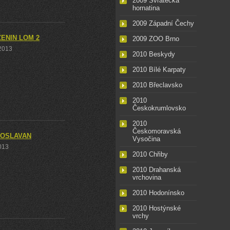
2009 Svratecká
hornatina
2009 Západní Čechy
ENIN LOM 2
2009 ZOO Brno
 2013
2010 Beskydy
2010 Bílé Karpaty
2010 Břeclavsko
2010
Českokrumlovsko
2010
Českomoravská
 OSLAVAN
Vysočina
2013
2010 Chřiby
2010 Drahanská
vrchovina
2010 Hodonínsko
2010 Hostýnské
vrchy