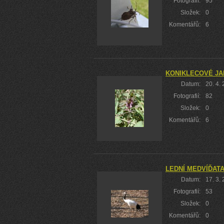
Fotografií:
95
Složek:
0
Komentářů:
6
KONIKLECOVÉ JA
Datum:
20. 4.
Fotografií:
82
Složek:
0
Komentářů:
6
LEDNÍ MEDVÍĎATA
Datum:
17. 3.
Fotografií:
53
Složek:
0
Komentářů:
0