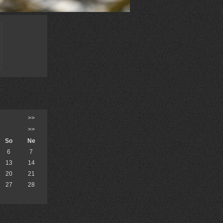
CE
>>
>>
So
Ne
6
7
13
14
20
21
27
28