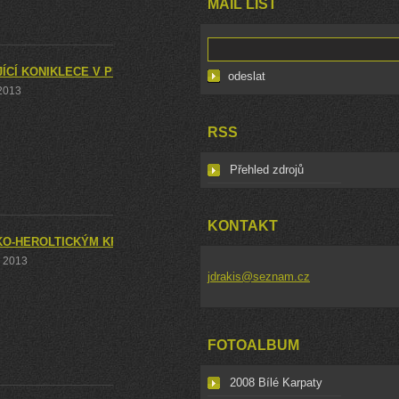
MAIL LIST
ÍCÍ KONIKLECE V PR KAMENNÝ VRCH
 2013
RSS
Přehled zdrojů
KONTAKT
KO-HEROLTICKÝM KRASEM
. 2013
jdrakis@seznam.cz
FOTOALBUM
2008 Bílé Karpaty