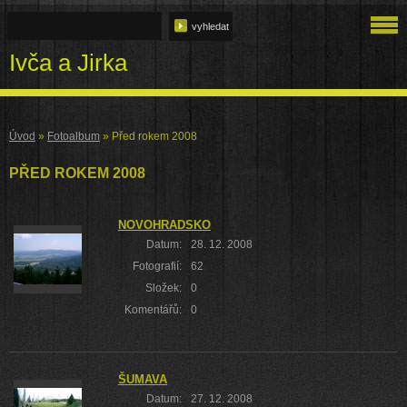
Ivča a Jirka
Úvod
»
Fotoalbum
»
Před rokem 2008
PŘED ROKEM 2008
NOVOHRADSKO
Datum:
28. 12. 2008
Fotografií:
62
Složek:
0
Komentářů:
0
ŠUMAVA
Datum:
27. 12. 2008