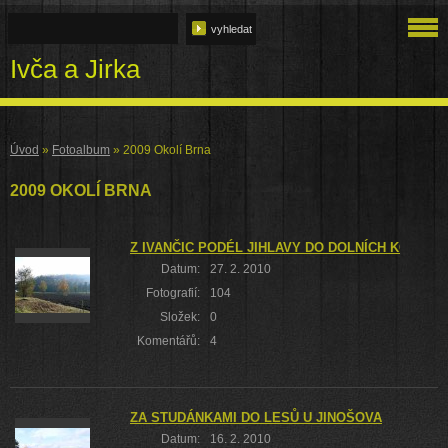
Ivča a Jirka
Úvod
»
Fotoalbum
»
2009 Okolí Brna
2009 OKOLÍ BRNA
Z IVANČIC PODÉL JIHLAVY DO DOLNÍCH KOUNIC 
Datum:
27. 2. 2010
Fotografií:
104
Složek:
0
Komentářů:
4
ZA STUDÁNKAMI DO LESŮ U JINOŠOVA
Datum:
16. 2. 2010