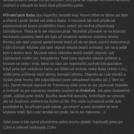
Medláneckého letiště. Asi po necelém 1km jsme se napojili na modré turistické
značení a vstoupili do lesní části přírodního parku.
Přírodní park Baba
jsou kopečky zarostlé lesy. Hlavní hřbet se táhne asi 6km
a zřejmě i proto dostal své jméno Baba. V minulosti tak naši předkové
pojmenovávali kopce protáhlého tvaru, neboť jim možná připomínaly
čarodějnice. Třeba je to ale všechno jinak. Nicméně původně se na kopcích
nacházely pastviny, které ale byly až relativně nedávno osázeny stromy.
Rostou zde také vzácná společenství dubů až sto let stará, jejichž domovina je
v jižní Evropě. Můžete zde také objevit několik druhů orchidejí, ale na ty ještě
bylo v dubnu brzo. My jsme mimo několika druhů motýlů objevili i pár
zajímavých rostlin (viz. fotogalerie). Také jsme vyplašili několik ještěrek a
kousek od cesty i zmiji, které se nám ale nepodařilo zachytit fotoaparátem.
Když jsme byli vzdušnou čarou asi 500m od vrcholu Velké Baby (446m n.m.),
viděli jsme průhledy mezi stromy černající oblohu. Objevilo se i pár blesků a
slyšeli jsme hromy. Dle odpočítávání jsme odhadovali bouřku asi 2-3km od
nás. Oproti minulé výpravě do Trenckovy rokle jsme se ale zachovali zbaběle
a rozhodli se pro návrat po modrém značení do
Kníniček
. Jak jsme dodatečně
zjistili, udělali jsme dobře. Bouřka skutečně dorazila. Kníničkám se vyhnula,
ale od Jinačovic směrem na Kuřim už lilo. Pro naše rozhodnutí určitě bylo
podstatné to, že přírodní park máme „za rohem“ a není problém se sem
kdykoliv vrátit. Být o pár desítek km jinde, tak to asi riskneme. ;-)
Výlet jsme si tak oproti původnímu plánu trochu zkrátili. Nachodili jsme jen
12km a celkově vystoupali 219m.