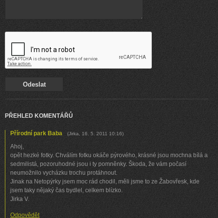
PŘEHLED KOMENTÁŘŮ
Přírodní park Baba
(
Jirka
,
16. 5. 2011
10:16
)
Ahoj,
opět hezké fotky. Chválím fotku okáče pýrového, krásné jsou mochna bílá a
sedmilistá, pozoruhodné jsou i ty pomněnky. Škoda, že vám počasí
neumožnilo vycházku trochu protáhnout.
Jinak na Netopýrky jsem moc rád chodil, měli jsme to ze Žabovřesk, kde
jsem taky nějaký čas bydlel, celkem blízko.
Jirka V.
Odpovědět