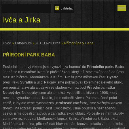
Ivča a Jirka
Úvod
»
Fotoalbum
»
2011 Okolí Brna
»
Přírodní park Baba
PŘÍRODNÍ PARK BABA
Poslední dubnový víkend jsme vyrazili „za humna“ do
Přírodního parku Baba
.
Jedná se o chráněné území o ploše 854ha, který leží severozápadně od Brna
mezi Kníničkami, Medlánkami a Kuřimí. Prošli jsme městskou částí
Bystrc
,
přešli řeku
Svratku
a ulicí Palcary jsme pokračovali kolem nedalekého útulku
pro opuštěná zvířata a pastvin se stádem koní až pod
Přírodní památku
Netopýrky
. Netopýrky jsme ale tentokrát vypustili a u kříže z r. 1908, který
nechala vybudovat obec Komín, jsme odbočili vlevo. Po neznačené polní
cestě, kudy ale vede cyklostezka „
Brněnské kolečko
“, jsme svižným krokem
dorazili na rozcestí polních cest. Cyklostezku jsme opustili a neznačenou
cestou jsme obešli chatovou a zahrádkářskou oblast. Po cestě se nám skýtaly
zajímavé rozhledy na Medlánecké kopce, Bystrc, přírodní park Babu, okraj
Medlánek a Komína, přičemž nad hlavami nám kroužila letadla z nedalekého