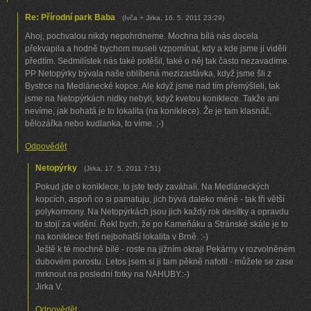
Re: Přírodní park Baba
(
Ivča + Jirka
,
16. 5. 2011
23:29
)
Ahoj, pochvalou nikdy nepohrdneme. Mochna bílá nás docela
překvapila a hodně bychom museli vzpomínat, kdy a kde jsme ji viděli
předtím. Sedmilístek nás také potěšil, také o něj tak často nezavadíme.
PP Netopýrky bývala naše oblíbená mezizastávka, když jsme šli z
Bystrce na Medlánecké kopce. Ale když jsme nad tím přemýšleli, tak
jsme na Netopýrkách nidky nebyli, když kvetou koniklece. Takže ani
nevíme, jak bohatá je to lokalita (na koniklece). Že je tam klasnáč,
bělozářka nebo kudlanka, to víme. ;-)
Odpovědět
Netopýrky
(
Jirka
,
17. 5. 2011
7:51
)
Pokud jde o koniklece, to jste tedy zaváhali. Na Medláneckých
kopcích, aspoň co si pamatuju, jich bývá daleko méně - tak tři větší
polykormony. Na Netopýrkách jsou jich každý rok desítky a opravdu
to stojí za vidění. Řekl bych, že po Kameňáku a Stránské skále je to
na koniklece třetí nejbohatší lokalita v Brně. :-)
Ještě k té mochně bílé - roste na jižním okraji Pekárny v rozvolněném
dubovém porostu. Letos jsem si ji tam pěkně nafotil - můžete se zase
mrknout na poslední fotky na NAHUBY.:-)
Jirka V.
Odpovědět