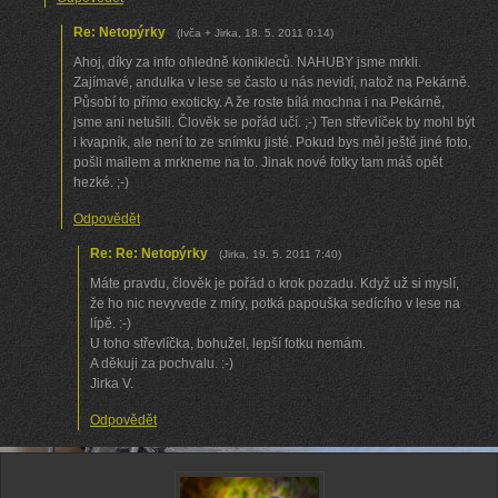
Re: Netopýrky
(
Ivča + Jirka
,
18. 5. 2011
0:14
)
Ahoj, díky za info ohledně konikleců. NAHUBY jsme mrkli.
Zajímavé, andulka v lese se často u nás nevidí, natož na Pekárně.
Působí to přímo exoticky. A že roste bílá mochna i na Pekárně,
jsme ani netušili. Člověk se pořád učí. ;-) Ten střevlíček by mohl být
i kvapník, ale není to ze snímku jisté. Pokud bys měl ještě jiné foto,
pošli mailem a mrkneme na to. Jinak nové fotky tam máš opět
hezké. ;-)
Odpovědět
Re: Re: Netopýrky
(
Jirka
,
19. 5. 2011
7:40
)
Máte pravdu, člověk je pořád o krok pozadu. Když už si myslí,
že ho nic nevyvede z míry, potká papouška sedícího v lese na
lípě. :-)
U toho střevlíčka, bohužel, lepší fotku nemám.
A děkuji za pochvalu. :-)
Jirka V.
Odpovědět