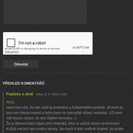
PŘEHLED KOMENTÁŘŮ
Popůvky a okolí
(
Jirka
,
6. 6. 2011
9:23
)
Ahoj,
jsem moc rád, že jste našli ty prstnatce u Aušperského potoka. Já jsem je
tam loni hledal marně a letos jsem se tam ještě vůbec nedostal. Už jsem
měl trochu strach, že tam žádné nerostou.:-)
Že je Bosonožský hájek plný hlístníků, toho si vážně nelze nevšimnout.
Každý rok jich tam rostou stovky. Jen bych k této rostlině doplnil, že podle