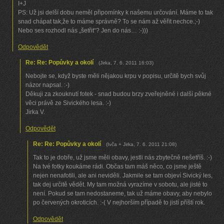
I+J
PS: Už jsi delší dobu neměl připomínky k našemu určování. Máme to tak
snad chápat tak,že to máme správně? To se nám až věřit nechce.;-)
Nebo ses rozhodl nás „šetřit“? Jen do nás… :-)))
Odpovědět
Re: Re: Popůvky a okolí
(
Jirka
,
7. 6. 2011
16:03
)
Nebojte se, když byste měli nějakou krpu v popisu, určitě bych svůj
názor napsal. :-)
Děkuji za zkouknutí fotek - snad budou brzy zveřejněné i další pěkné
věci právě ze Sivického lesa. :-)
Jirka V.
Odpovědět
Re: Re: Popůvky a okolí
(
Ivča + Jirka
,
7. 6. 2011
21:08
)
Tak to je dobře, už jsme měli obavy, jestli nás zbytečně nešetříš. :-)
Na tvé fotky koukáme rádi. Občas tam máš něco, co jsme ještě
nejen nenafotili, ale ani neviděli. Jakmile se tam objeví Sivický les,
tak dej určitě vědět. My tam možná vyrazíme v sobotu, ale jisté to
není. Pokud se tam nedostaneme, tak už máme obavy, aby nebylo
po červených okroticích. :-( V nejhorším případě to jistí příští rok.
Odpovědět