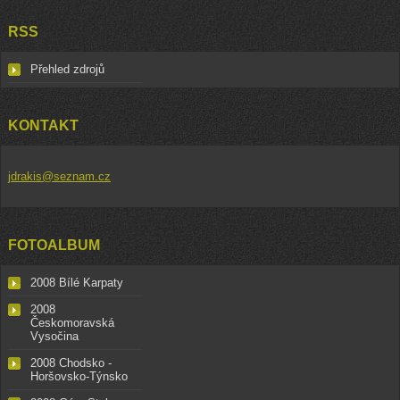
RSS
Přehled zdrojů
KONTAKT
jdrakis@seznam.cz
FOTOALBUM
2008 Bílé Karpaty
2008
Českomoravská
Vysočina
2008 Chodsko -
Horšovsko-Týnsko