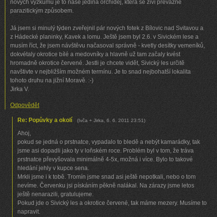
nových výzkumů je to naše jediná orchidej, která se živí převážně
parazitickým způsobem.
Já jsem si minulý týden zveřejnil pár nových fotek z Bílovic nad Svitavou a
z Hádecké planinky, Kavek a lomu. Ještě jsem byl 2.6. v Sivickém lese a
musím říct, že jsem návštěvu načasoval správně - kvetly desítky vemeníků,
dokvétaly okrotice bílé a medovníky a hlavně už tam začaly kvést
hromadně okrotice červené. Jestli je chcete vidět, Sivický les určitě
navštivte v nejbližším možném termínu. Je to snad nejbohatší lokalita
tohoto druhu na jižní Moravě. :-)
Jirka V.
Odpovědět
Re: Popůvky a okolí
(
Ivča + Jirka
,
6. 6. 2011
23:51
)
Ahoj,
pokud se jedná o prstnatce, vypadalo to bledě a nebýt kamarádky, tak
jsme asi dopadli jako ty v loňském roce. Problém byl v tom, že tráva
prstnatce převyšovala minimálně 4-5x, možná i více. Bylo to takové
hledání jehly v kupce sena.
Mrkli jsme i k tobě. Tromín jsme snad asi ještě nepotkali, nebo o tom
nevíme. Červenku jsi pískáním pěkně nalákal. Na zárazy jsme letos
ještě nenarazili, gratulujeme.
Pokud jde o Sivický les a okrotice červené, tak máme mezery. Musíme to
napravit.