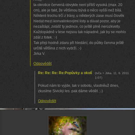
ta okrotice červená obvykle není příliš vysoká (max. 20
cm), ale je fakt, že většinou bývá o něco vyšší než bílá.
Některé trochu trčí z trávy, u některých zase musí člověk
hledat mezi konvalinkovými listy a dávat pozor, aby je
nezašlápl, zvlášť ty jedince, co ještě plně nerozkvetly.
Každopádně v lese nejsou tak nápadné, jak by se mohlo
zdát z fotek. :-)
Tak přeji hodně zdaru při hledání, do půlky června ještě
určitě většina z nich vydrží. :-)
Jirka V.
Odpovědět
Re: Re: Re: Re:Popůvky a okolí
(
Ivča + Jirka
,
11. 6. 2011
1:07
)
Pokud nám to vyjde, tak v sobotu, vlastněuž dnes,
zkusíme Sivický les. pak dáme vědět. ;-)
Odpovědět