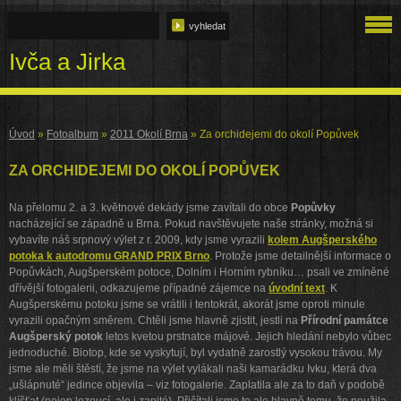
Ivča a Jirka
Úvod
»
Fotoalbum
»
2011 Okolí Brna
»
Za orchidejemi do okolí Popůvek
ZA ORCHIDEJEMI DO OKOLÍ POPŮVEK
Na přelomu 2. a 3. květnové dekády jsme zavítali do obce
Popůvky
nacházející se západně u Brna. Pokud navštěvujete naše stránky, možná si
vybavíte náš srpnový výlet z r. 2009, kdy jsme vyrazili
kolem Augšperského
potoka k autodromu GRAND PRIX Brno
.
Protože jsme
detailnější informace o
Popůvkách, Augšperském potoce, Dolním i Horním rybníku… psali ve zmíněné
dřívější fotogalerii, odkazujeme případné zájemce na
úvodní text
. K
Augšperskému potoku jsme se vrátili i tentokrát, akorát jsme oproti minule
vyrazili opačným směrem. Chtěli jsme hlavně zjistit, jestli na
Přírodní památce
Augšperský potok
letos kvetou prstnatce májové. Jejich hledání nebylo vůbec
jednoduché. Biotop, kde se vyskytují, byl vydatně zarostlý vysokou trávou. My
jsme ale měli štěstí, že jsme na výlet vylákali naši kamarádku Ivku, která dva
„ušlápnuté“ jedince objevila – viz fotogalerie. Zaplatila ale za to daň v podobě