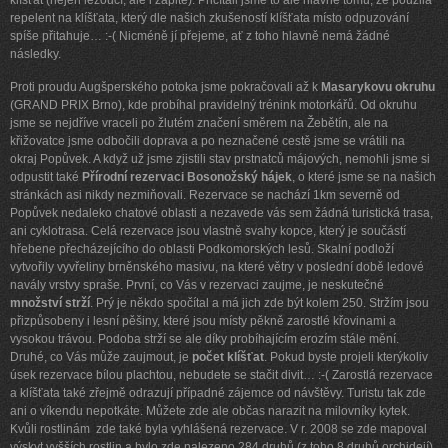
klíšťat (nejen lezoucí, ale i zapité). Přičítali jsme to ale hlavně tomu, že použila
repelent na klíšťata, který dle našich zkušeností klíšťata místo odpuzování
spíše přitahuje… :-( Nicméně jí přejeme, ať z toho hlavně nemá žádné
následky.
Proti proudu Augšperského potoka jsme pokračovali až k
Masarykovu okruhu
(GRAND PRIX Brno), kde probíhal pravidelný trénink motorkářů. Od okruhu
jsme se nejdříve vraceli po žlutém značení směrem na Žebětín, ale na
křižovatce jsme odbočili doprava a po neznačené cestě jsme se vrátili na
okraj Popůvek. A když už jsme zjistili stav prstnatců májových, nemohli jsme si
odpustit také
Přírodní rezervaci Bosonožský hájek
, o které jsme se na našich
stránkách asi nikdy nezmiňovali. Rezervace se nachází 1km severně od
Popůvek nedaleko chatové oblasti a nezavede vás sem žádná turistická trasa,
ani cyklotrasa. Celá rezervace jsou vlastně svahy kopce, který je součástí
hřebene přecházejícího do oblasti Podkomorských lesů. Skalní podloží
vytvořily vyvřeliny brněnského masivu, na které větry v poslední době ledové
navály vrstvy spraše. První, co Vás v rezervaci zaujme, je neskutečné
množství strží
. Prý je někdo spočítal a má jich zde být kolem 250. Stržím jsou
přizpůsobeny i lesní pěšiny, které jsou místy pěkně zarostlé křovinami a
vysokou trávou. Podoba strží se ale díky probíhajícím erozím stále mění.
Druhé, co Vás může zaujmout, je
počet klíšťat
. Pokud byste projeli kterýkoliv
úsek rezervace bílou plachtou, nebudete se stačit divit… :-( Zarostlá rezervace
a klíšťata také zřejmě odrazují případné zájemce od návštěvy. Turistu tak zde
ani o víkendu nepotkáte. Můžete zde ale občas narazit na milovníky kytek.
Kvůli rostlinám
zde také byla vyhlášená rezervace. V r. 2008 se zde mapoval
výskyt vyšších rostlin a bylo zde nalezeno 284 druhů (z toho 8 druhů orchidejí),