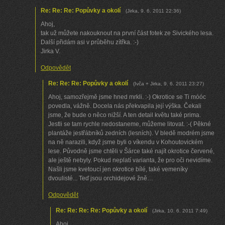
Re: Re: Re: Popůvky a okolí
(
Jirka
,
9. 6. 2011
22:36
)
Ahoj,
tak už můžete nakouknout na první část fotek ze Sivického lesa.
Další přidám asi v průběhu zítřka. :-)
Jirka V.
Odpovědět
Re: Re: Re: Popůvky a okolí
(
Ivča + Jirka
,
9. 6. 2011
23:27
)
Ahoj, samozřejmě jsme hned mrkli. :-) Okrotice se Ti móóc
povedla, vážně. Docela nás překvapila její výška. Čekali
jsme, že bude o něco nižší. A ten detail květu také prima.
Jestli se tam rychle nedostaneme, můžeme litovat. :-( Pěkné
plantáže jestřábníků zedních (lesních). V bledě modrém jsme
na ně narazili, když jsme byli o víkendu v Kohoutovickém
lese. Původně jsme chtěli v Šárce také najít okrotice červené,
ale ještě nebyly. Pokud neplatí varianta, že pro oči nevidíme.
Našli jsme kvetoucí jen okrotice bílé, také vemeníky
dvoulisté... Teď jsou orchidejové žně…
Odpovědět
Re: Re: Re: Re: Popůvky a okolí
(
Jirka
,
10. 6. 2011
7:49
)
Ahoj,