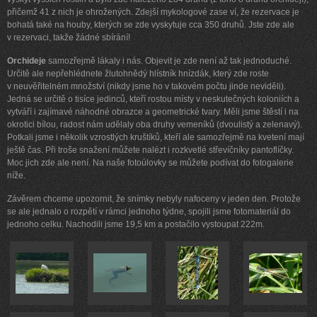
přičemž 41 z nich je ohrožených. Zdejší mykologové zase ví, že rezervace je
bohatá také na houby, kterých se zde vyskytuje cca 350 druhů. Jste zde ale
v rezervaci, takže žádné sbírání!
Orchideje
samozřejmě lákaly i nás. Objevit je zde není až tak jednoduché.
Určitě ale nepřehlédnete žlutohnědý hlístník hnízdák, který zde roste
v neuvěřitelném množství (nikdy jsme ho v takovém počtu jinde neviděli).
Jedná se určitě o tisíce jedinců, kteří rostou místy v neskutečných koloniích a
vytváří i zajímavé náhodné obrazce a geometrické tvary. Měli jsme štěstí i na
okrotici bílou, radost nám udělaly oba druhy vemeníků (dvoulistý a zelenavý).
Potkali jsme i několik vzrostlých kruštíků, kteří ale samozřejmě na kvetení mají
ještě čas. Při troše snažení můžete nalézt i rozkvetlé střevíčníky pantoflíčky.
Moc jich zde ale není. Na naše fotoúlovky se můžete podívat do fotogalerie
níže.
Závěrem chceme upozornit, že snímky nebyly nafoceny v jeden den. Protože
se ale jednalo o rozpětí v rámci jednoho týdne, spojili jsme fotomateriál do
jednoho celku. Nachodili jsme 19,5 km a postačilo vystoupat 222m.