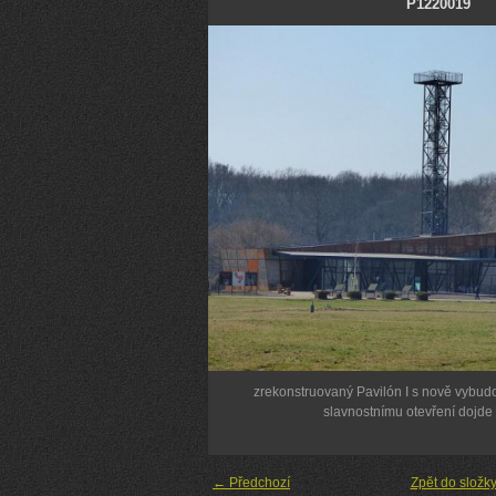
P1220019
zrekonstruovaný Pavilón I s nově vybud
slavnostnímu otevření dojde
← Předchozí
Zpět do složk