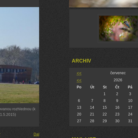
ARCHIV
<<
červenec
<<
2026
Po
Út
St
Čt
Pá
1
2
3
6
7
8
9
10
13
14
15
16
17
ovanou rozhlednou (k
20
21
22
23
24
 1.5.2015)
27
28
29
30
31
y
Další →