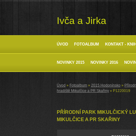
Ivča a Jirka
ÚVOD
FOTOALBUM
KONTAKT - KNI
NOVINKY 2015
NOVINKY 2016
NOVIN
Úvod
»
Fotoalbum
»
2015 Hodonínsko
»
Přírodn
hradiště Mikulčice a PR Skařiny
»
P1220019
PŘÍRODNÍ PARK MIKULČICKÝ LU
MIKULČICE A PR SKAŘINY