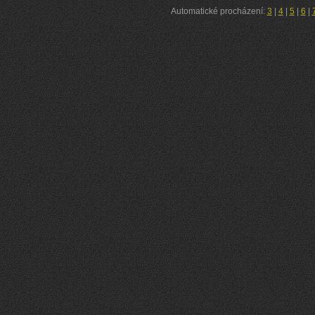
Automatické procházení:
3
|
4
|
5
|
6
|