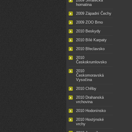
2009 Svratecká
hornatina
2009 Západní Čechy
2009 ZOO Brno
2010 Beskydy
2010 Bílé Karpaty
2010 Břeclavsko
2010
Českokrumlovsko
2010
Českomoravská
Vysočina
2010 Chřiby
2010 Drahanská
vrchovina
2010 Hodonínsko
2010 Hostýnské
vrchy