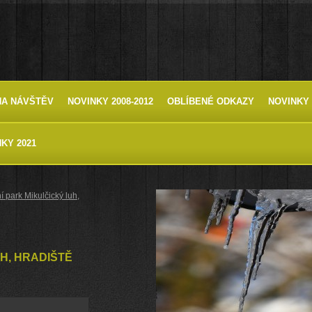
HA NÁVŠTĚV
NOVINKY 2008-2012
OBLÍBENÉ ODKAZY
NOVINKY 
KY 2021
í park Mikulčický luh,
H, HRADIŠTĚ