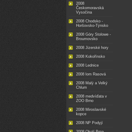
2008
Českomoravská
Vysočina
2008 Chodsko -
Horšovsko-Týnsko
2008 Góry Stolowe -
Broumovsko
2008 Jizerské hory
2008 Kokořínsko
2008 Lednice
2008 lom Rasová
2008 Malý a Velký
Chlum
2008 medvíďata v
ZOO Brno
2008 Miroslavské
kopce
2008 NP Podyjí
2008 Okolí Brna