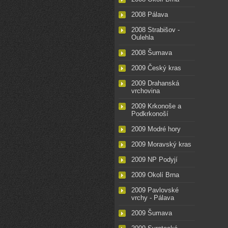
2008 Pálava
2008 Strabišov -
Oulehla
2008 Šumava
2009 Český kras
2009 Drahanská
vrchovina
2009 Krkonoše a
Podkrkonoší
2009 Modré hory
2009 Moravský kras
2009 NP Podyjí
2009 Okolí Brna
2009 Pavlovské
vrchy - Pálava
2009 Šumava