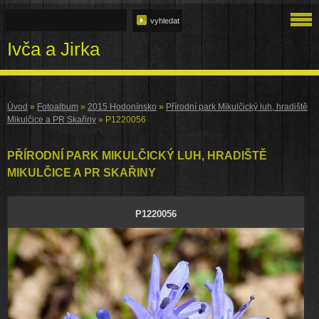
Ivča a Jirka
Úvod
»
Fotoalbum
»
2015 Hodonínsko
»
Přírodní park Mikulčický luh, hradiště
Mikulčice a PR Skařiny
»
P1220056
PŘÍRODNÍ PARK MIKULČICKÝ LUH, HRADIŠTĚ
MIKULČICE A PR SKAŘINY
P1220056