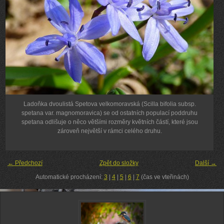
Ladoňka dvoulistá Spetova velkomoravská (Scilla bifolia subsp.
spetana var. magnomoravica) se od ostatních populací poddruhu
spetana odlišuje o něco většími rozměry květních částí, které jsou
zároveň největší v rámci celého druhu.
← Předchozí
Zpět do složky
Další →
Automatické procházení:
3
|
4
|
5
|
6
|
7
(čas ve vteřinách)