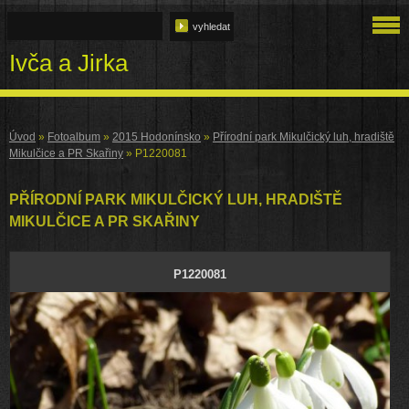
Ivča a Jirka
Úvod
»
Fotoalbum
»
2015 Hodonínsko
»
Přírodní park Mikulčický luh, hradiště
Mikulčice a PR Skařiny
»
P1220081
PŘÍRODNÍ PARK MIKULČICKÝ LUH, HRADIŠTĚ
MIKULČICE A PR SKAŘINY
P1220081