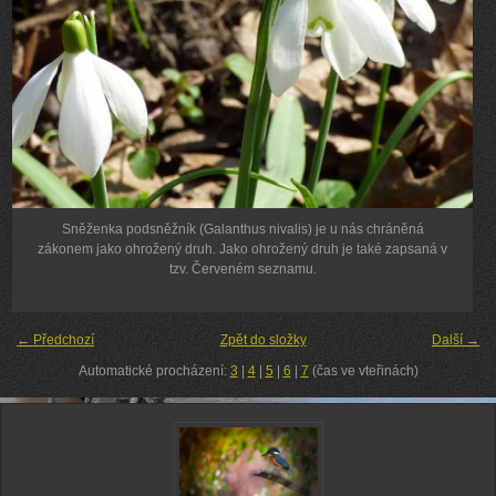
Sněženka podsněžník (Galanthus nivalis) je u nás chráněná
zákonem jako ohrožený druh. Jako ohrožený druh je také zapsaná v
tzv. Červeném seznamu.
← Předchozí
Zpět do složky
Další →
Automatické procházení:
3
|
4
|
5
|
6
|
7
(čas ve vteřinách)