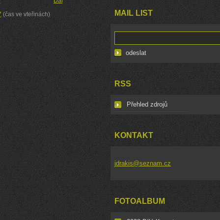
y
Další →
MAIL LIST
7
(čas ve vteřinách)
RSS
Přehled zdrojů
KONTAKT
jdrakis@seznam.cz
FOTOALBUM