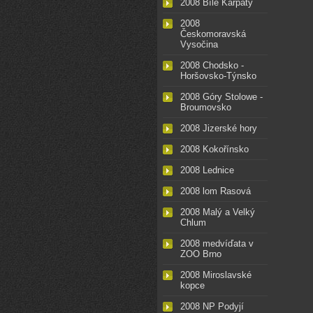
2008 Bílé Karpaty
2008
Českomoravská
Vysočina
2008 Chodsko -
Horšovsko-Týnsko
2008 Góry Stolowe -
Broumovsko
2008 Jizerské hory
2008 Kokořínsko
2008 Lednice
2008 lom Rasová
2008 Malý a Velký
Chlum
2008 medvíďata v
ZOO Brno
2008 Miroslavské
kopce
2008 NP Podyjí