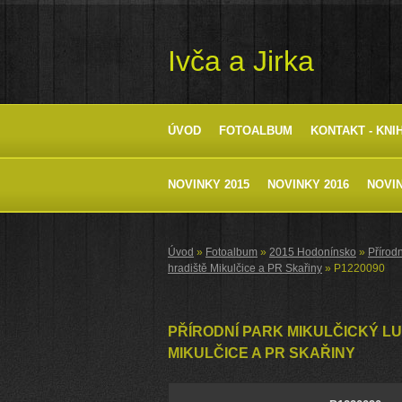
Ivča a Jirka
ÚVOD
FOTOALBUM
KONTAKT - KNI
NOVINKY 2015
NOVINKY 2016
NOVIN
Úvod
»
Fotoalbum
»
2015 Hodonínsko
»
Přírodn
hradiště Mikulčice a PR Skařiny
»
P1220090
PŘÍRODNÍ PARK MIKULČICKÝ LU
MIKULČICE A PR SKAŘINY