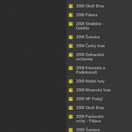
2008 Okolí Brna
2008 Pálava
2008 Strabišov -
Oulehla
2008 Šumava
2009 Český kras
2009 Drahanská
vrchovina
2009 Krkonoše a
Podkrkonoší
2009 Modré hory
2009 Moravský kras
2009 NP Podyjí
2009 Okolí Brna
2009 Pavlovské
vrchy - Pálava
2009 Šumava