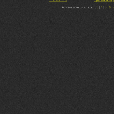
← Předchozí
Zpět do složk
Automatické procházení:
3
|
4
|
5
|
6
|