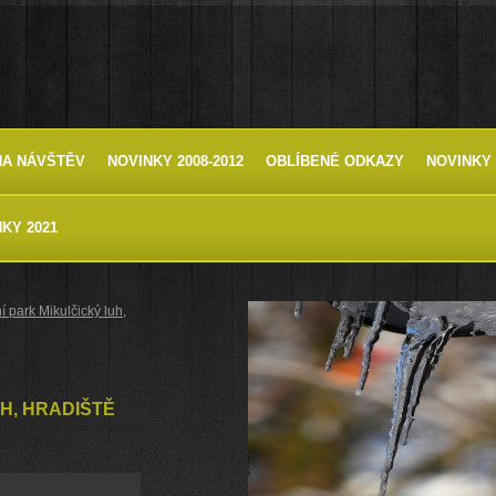
HA NÁVŠTĚV
NOVINKY 2008-2012
OBLÍBENÉ ODKAZY
NOVINKY 
KY 2021
í park Mikulčický luh,
H, HRADIŠTĚ