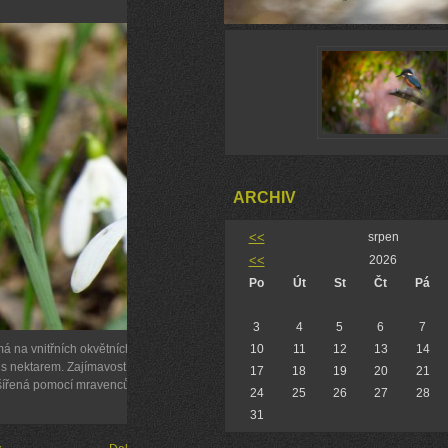
ARCHIV
<<
srpen
<<
2026
Po
Út
St
Čt
Pá
3
4
5
6
7
á na vnitřních okvětních
10
11
12
13
14
 s nektarem. Zajímavostí,
17
18
19
20
21
e šířená pomocí mravenců.
24
25
26
27
28
31