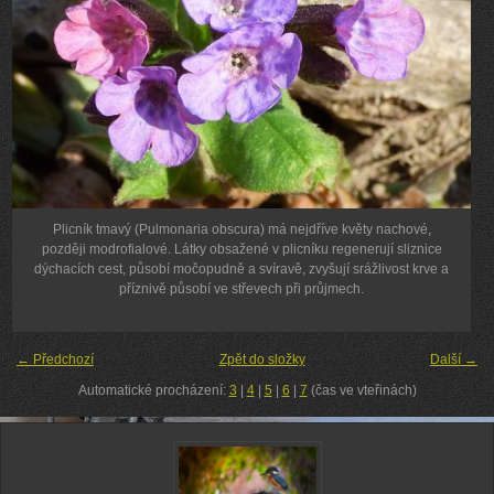
Plicník tmavý (Pulmonaria obscura) má nejdříve květy nachové,
později modrofialové. Látky obsažené v plicníku regenerují sliznice
dýchacích cest, působí močopudně a svíravě, zvyšují srážlivost krve a
příznivě působí ve střevech při průjmech.
← Předchozí
Zpět do složky
Další →
Automatické procházení:
3
|
4
|
5
|
6
|
7
(čas ve vteřinách)