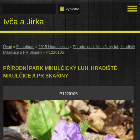
Ivča a Jirka
Úvod
»
Fotoalbum
»
2015 Hodonínsko
»
Přírodní park Mikulčický luh, hradiště
Mikulčice a PR Skařiny
»
P1220105
PŘÍRODNÍ PARK MIKULČICKÝ LUH, HRADIŠTĚ
MIKULČICE A PR SKAŘINY
P1220105