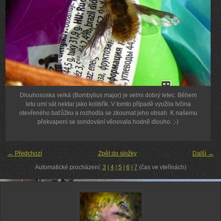
Dlouhososka velká (Bombylius major) je velmi dobrý letec. Během
letu umí sát nektar jako kolibřík. V tomto případě využila Ivčina
otevřeného baťůžku a rozhodla se zkoumat jeho obsah. K našemu
překvapení se sondování věnovala hodně dlouho. ;-)
← Předchozí
Zpět do složky
Další →
Automatické procházení:
3
|
4
|
5
|
6
|
7
(čas ve vteřinách)