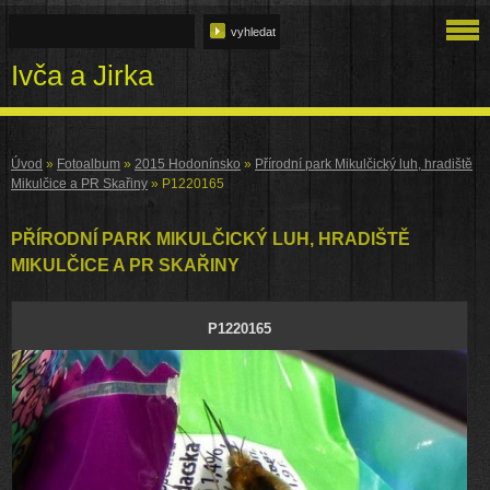
Ivča a Jirka
Úvod
»
Fotoalbum
»
2015 Hodonínsko
»
Přírodní park Mikulčický luh, hradiště
Mikulčice a PR Skařiny
»
P1220165
PŘÍRODNÍ PARK MIKULČICKÝ LUH, HRADIŠTĚ
MIKULČICE A PR SKAŘINY
P1220165