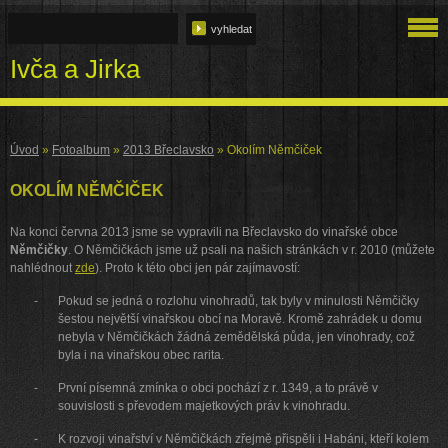
Ivča a Jirka
Úvod
»
Fotoalbum
»
2013 Břeclavsko
»
Okolím Němčiček
OKOLÍM NĚMČIČEK
Na konci června 2013 jsme se vypravili na Břeclavsko do vinařské obce
Němčičky
. O Němčičkách jsme už psali na našich stránkách v r. 2010 (můžete
nahlédnout
zde
). Proto k této obci jen pár zajímavostí:
-
Pokud se jedná o rozlohu vinohradů, tak byly v minulosti Němčičky
šestou největší vinařskou obcí na Moravě. Kromě zahrádek u domu
nebyla v Němčičkách žádná zemědělská půda, jen vinohrady, což
byla i na vinařskou obec rarita.
-
První písemná zmínka o obci pochází z r. 1349, a to právě v
souvislosti s převodem majetkových práv k vinohradu.
-
K rozvoji vinařství v Němčičkách zřejmě přispěli i Habáni, kteří kolem