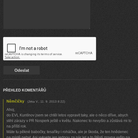
PŘEHLED KOMENTÁŘŮ
Němčičky
(
Jirka V.
,
11. 9. 2013
8:22
)
Ahoj,
do EVL Kuntínov jsem se chtěl letos vypravit taky, ale o něco dříve, abych
stihl zárazy v PR Nosperk ještě v květu. Nakonec to nevyšlo a zůstává mi to
na příští rok.
Máte tu pěkné babočky, tesaříky i roháčka, ale je škoda, že ten hnědenec
na místě nebyl. Asi vykvete jen jednou za pár let a to štěstí zrovna vyšlo na