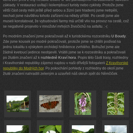
základy. V restauraci uvítají i kolemjdoucí turisty nebo cyklisty. Protože jsme
větší část cesty měli ještě před sebou a žízní (ani hladem) jsme netrpěli,
nechali jsme návštěvu tohoto zařízení na někdy příště. Po cestě jsme ale
museli konstatovat, že vybudování farmy má určitě vliv na provoz na cestě, což
se negativně projevilo v množství mrtvých živočichů na asfaltu. :-(
Po modrém značení jsme pokračovali až k turistickému rozcestníku
U Boudy
.
Zde jsme kousek po modré pokračovali, protože jsme se chtěli podívat na
jednu lokalitu s výskytem orchidejí hnědence zvrhlého. Bohužel jsme ale
žádné kvetoucí jedince neobjevili. Vrátili jsme se k rozcestníku a pokračovali
po žlutém značení až k
rozhledně Kraví hora
. Popis této části trasy, rozhledny
i Kravihorské republiky zájemci najdou v naši dřívější fotogalerii
Z Kravihorské
republiky do Modrých hor
. Po pokochání pohledy z rozhledny do okolí jsme
žluté značení nahradili zeleným a uzavřeli náš okruh zpět do Němčiček.