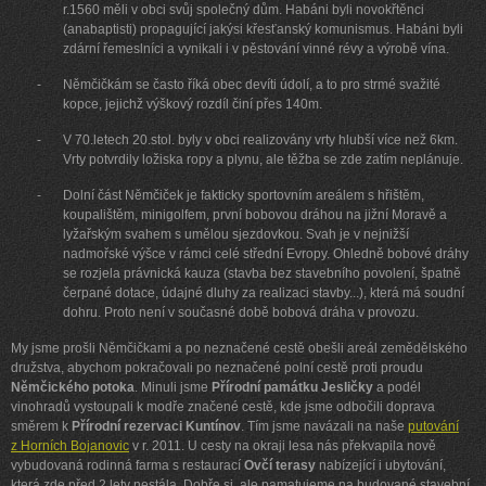
r.1560 měli v obci svůj společný dům. Habáni byli novokřtěnci
(anabaptisti) propagující jakýsi křesťanský komunismus. Habáni byli
zdární řemeslníci a vynikali i v pěstování vinné révy a výrobě vína.
-
Němčičkám se často říká obec devíti údolí, a to pro strmé svažité
kopce, jejichž výškový rozdíl činí přes 140m.
-
V 70.letech 20.stol. byly v obci realizovány vrty hlubší více než 6km.
Vrty potvrdily ložiska ropy a plynu, ale těžba se zde zatím neplánuje.
-
Dolní část Němčiček je fakticky sportovním areálem s hřištěm,
koupalištěm, minigolfem, první bobovou dráhou na jižní Moravě a
lyžařským svahem s umělou sjezdovkou. Svah je v nejnižší
nadmořské výšce v rámci celé střední Evropy. Ohledně bobové dráhy
se rozjela právnická kauza (stavba bez stavebního povolení, špatně
čerpané dotace, údajné dluhy za realizaci stavby...), která má soudní
dohru. Proto není v současné době bobová dráha v provozu.
My jsme prošli Němčičkami a po neznačené cestě obešli areál zemědělského
družstva, abychom pokračovali po neznačené polní cestě proti proudu
Němčického potoka
. Minuli jsme
Přírodní památku Jesličky
a podél
vinohradů vystoupali k modře značené cestě, kde jsme odbočili doprava
směrem k
Přírodní rezervaci Kuntínov
. Tím jsme navázali na naše
putování
z Horních Bojanovic
v r. 2011. U cesty na okraji lesa nás překvapila nově
vybudovaná rodinná farma s restaurací
Ovčí terasy
nabízející i ubytování,
která zde před 2 lety nestála. Dobře si
ale pamatujeme na budované stavební