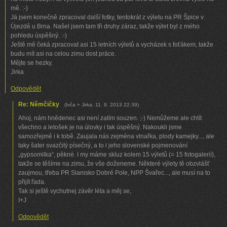
mě. :-)
Já jsem konečně zpracoval další fotky, tentokrát z výletu na PR Špice v
Újezdě u Brna. Našel jsem tam tři druhy záraz, takže výlet byl z mého
pohledu úspěšný. :-)
Ještě mě čeká zpracovat asi 15 letních výletů a vycházek s foťákem, takže
budu mít asi na celou zimu dost práce.
Mějte se hezky.
Jirka
Odpovědět
Re: Němčičky
(
Ivča + Jirka
,
11. 9. 2013
22:39
)
Ahoj, nám hnědenec asi není zatím souzen. ;-) Nemůžeme ale chtít
všechno a letošek je na úlovky i tak úspěšný. Nakoukli jsme
samozřejmě i k tobě. Zaujala nás zejména vlnařka, plody kamejky..., ale
taky šater svazčitý písečný, a to i jeho slovenské pojmenování
„gypsomilka“, pěkné. I my máme skluz kolem 15 výletů (= 15 fotogalerií),
takže se těšíme na zimu, že vše doženeme. Některé výlety tě obzvlášť
zaujmou, třeba PR Slanisko Dobré Pole, NPP Švařec..., ale musí na to
přijít řada.
Tak si ještě vychutnej závěr léta a měj se,
I+J
Odpovědět