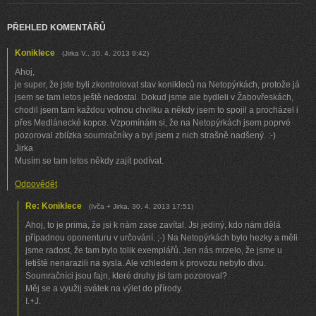
PŘEHLED KOMENTÁŘŮ
Koniklece
(
Jirka V.
,
30. 4. 2013
9:42
)
Ahoj,
je super, že jste byli zkontrolovat stav konikleců na Netopýrkách, protože já
jsem se tam letos ještě nedostal. Dokud jsme ale bydleli v Žabovřeskách,
chodil jsem tam každou volnou chvilku a někdy jsem to spojil a procházel i
přes Medlánecké kopce. Vzpomínám si, že na Netopýrkách jsem poprvé
pozoroval zblízka soumračníky a byl jsem z nich strašně nadšený. :-)
Jirka
Musím se tam letos někdy zajít podívat.
Odpovědět
Re: Koniklece
(
Ivča + Jirka
,
30. 4. 2013
17:51
)
Ahoj, to je prima, že jsi k nám zase zavítal. Jsi jediný, kdo nám dělá
případnou oponenturu v určování. ;-) Na Netopýrkách bylo hezky a měli
jsme radost, že tam bylo tolik exemplářů. Jen nás mrzelo, že jsme u
letiště nenarazili na sysla. Ale vzhledem k provozu nebylo divu.
Soumračníci jsou fajn, které druhy jsi tam pozoroval?
Měj se a využij svátek na výlet do přírody.
I.+J.