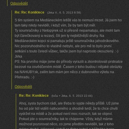
Odpovědět
Re: Re: Koniklece
(
Jirka V.
,
6. 5. 2013
8:58
)
S tím syslem na Medláneckém letišti vás to nemusí mrzet. Já jsem ho
tam taky nikdy neviděl, i když vím, že by tam být měl.
Ty soumračníky z Netopýrek už si přesně nepamatuju, ale mohl tam
být čárečkovaný a rezavý, čili jen ty nejběžnější druhy. Na
Medláneckém kopci si pamatuju ještě soumračníka jahodníkového.
Nic pozoruhodného to vlastně nebylo, ale pro mě to bylo první
setkání s touto čeledí vůbec, takže jsem byl naprosto okouzlený. :-)
Jirka
PS: Na prvního máje jsme do přírody vyrazili a zkontrolovali prstnatce
bezové na osvědčeném místě. Časem z toho budou i nějaké obrázky
na NAHUBY.sk, zatím tam mám jen něco z dubnového výletu na
Přehradu. :-)
Odpovědět
Re: Re: Koniklece
(
Ivča + Jirka
,
6. 5. 2013
22:44
)
Ahoj, sysla bychom rádi, ale třeba to vyjde někdy příště. Už jsme
ho od pár lidí viděli nafoceného a shodně tvrdí, že to chce chvíli
vydržet na místě a že pokud není moc rozruch, tak se objeví.
Pokud jde o soumračníky, tak to chápeme. Vždy, když máme
možnost pozorovat něco, co jsme předtím neviděli, tak z toho