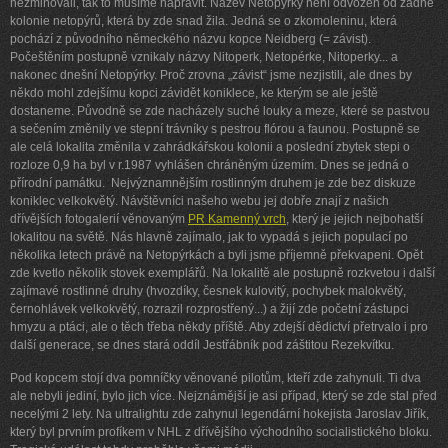
nezmiňovali, tak to musíme napravit. Název Netopýrky není odvozen od žádné
kolonie netopýrů, která by zde snad žila. Jedná se o zkomoleninu, která
pochází z původního německého názvu kopce Neidberg (= závist).
Počeštěním postupně vznikaly názvy Nitoperk, Netopérke, Nitoperky... a
nakonec dnešní Netopýrky. Proč zrovna „závist“ jsme nezjistili, ale dnes by
někdo mohl zdejšímu kopci závidět koniklece, ke kterým se ale ještě
dostaneme. Původně se zde nacházely suché louky a meze, které se pastvou
a sečením změnily ve stepní trávníky s pestrou flórou a faunou. Postupně se
ale celá lokalita změnila v zahrádkářskou kolonii a poslední zbytek stepi o
rozloze 0,9 ha byl v r.1987 vyhlášen chráněným územím. Dnes se jedná o
přírodní památku.
Nejvýznamnějším rostlinným druhem je zde bez diskuze
koniklec velkokvětý. Návštěvníci našeho webu jej dobře znají z našich
dřívějších fotogalerií věnovaným
PR Kamenný vrch
, který je jejich nejbohatší
lokalitou na světě. Nás hlavně zajímalo, jak to vypadá s jejich populací po
několika letech právě na Netopýrkách a byli jsme příjemně překvapeni. Opět
zde kvetlo několik stovek exemplářů. Na lokalitě ale postupně rozkvetou i další
zajímavé rostlinné druhy (hvozdíky, česnek kulovitý, pochybek malokvětý,
černohlávek velkokvětý, rozrazil rozprostřený...) a žijí zde početní zástupci
hmyzu a ptáci, ale o těch třeba někdy příště. Aby zdejší dědictví přetrvalo i pro
další generace, se dnes stará oddíl Jestřábník pod záštitou Rezekvítku.
Pod kopcem stojí dva pomníčky věnované pilotům, kteří zde zahynuli. Ti dva
ale nebyli jediní, bylo jich více. Nejznámější je asi případ, který se zde stal před
necelými 2 lety. Na ultralightu zde zahynul legendární hokejista Jaroslav Jiřík,
který byl prvním profíkem v NHL z dřívějšího východního socialistického bloku.