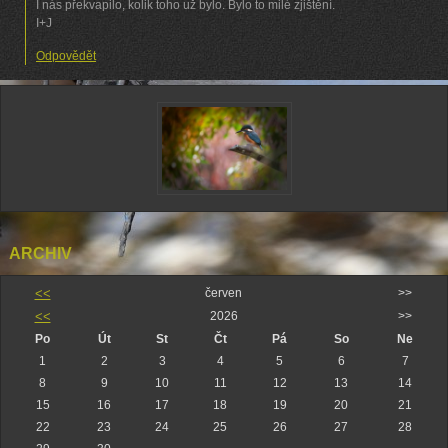
I nás překvapilo, kolik toho už bylo. Bylo to milé zjištění.
I+J
Odpovědět
ARCHIV
<<
červen
>>
<<
2026
>>
Po
Út
St
Čt
Pá
So
Ne
1
2
3
4
5
6
7
8
9
10
11
12
13
14
15
16
17
18
19
20
21
22
23
24
25
26
27
28