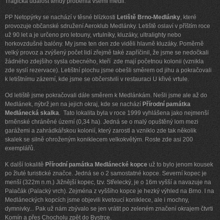
Tragická událost tehdy proběhla všemi médii.
PP Netopýrky se nachází v těsné blízkosti
Letiště Brno-Medlánky
, které
provozuje občanské sdružení Aeroklub Medlánky. Letiště oslaví v příštím roce
už 90 let a je určeno pro letouny, vrtulníky, kluzáky, ultralighty nebo
horkovzdušné balóny. My jsme ten den zde viděli hlavně kluzáky. Poměrně
velký provoz a zvýšený počet lidí zřejmě také zapříčinil, že jsme se nedočkali
žádného zdejšího sysla obecného, kteří
zde mají početnou kolonii (vznikla
zde syslí rezervace). Letištní plochu jsme obešli směrem od jihu a pokračovali
k letištnímu zázemí, kde jsme se občerstvili v restauraci U křivé vrtule.
Od letiště jsme pokračovali dále směrem k Medlánkám. Nešli jsme ale až do
Medlánek, nýbrž jen na jejich okraj, kde se nachází
Přírodní památka
Medlánecká skalka
.
Tato lokalita byla v roce 1999 vyhlášena jako nejmenší
brněnské chráněné území (0,34 ha). Jedná se o malý opuštěný lom mezi
garážemi a zahrádkářskou kolonií, který zarostl a vzniklo zde tak několik
skalek se silně ohroženým koniklecem velkokvětým. Roste zde asi 200
exemplářů.
K další lokalitě
Přírodní památka Medlánecké kopce
už to bylo jenom kousek
po žluté turistické značce. Jedná se o 2 samostatné kopce. Severní kopec je
menší (322m n.m.) Jižnější kopec, tzv. Střelecký, je o 16m vyšší a navazuje na
Palačák (Palacký vrch). Zejména z vyššího kopce je hezký výhled na Brno. I na
Medláneckých kopcích jsme objevili kvetoucí koniklece, ale i mochny,
dymnivky... Pak už nám zbývalo se jen vrátit po zeleném značení okrajem čtvrti
Komín a přes Chocholu zpět do Bystrce.