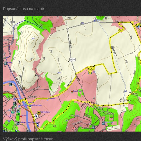
Popsaná trasa na mapě:
Výškový profil popsané trasy: