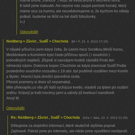
máme druhé „Vánoce“, i když se třeba jedná o běžného tvora.
K tobě jsme nakoukli. Asi nejvíce nás zaujal penízek horský, který
máme sice za humny, ale neuvědomujeme si, že bychom ho někdy
potkali. budeme se těšit na tvé další fotoúlovky.
I+J
Odpovědět
Neidberg = Závist , Sudíř = Chochola
(
M + F
,
21. 4. 2013
17:15
)
V nějaké příručce jsem kdysi četla, že území mezi Svratkou,Mniší horou,
Medlánkami a Komínem bylo často příčinou sporů ( i soudních )
jednotlivých majitelů. Zřejmě si navzájem hodně záviděli.Proto ten
německý název. Dokonce kopec Chochola se kdysi jmenoval Sudíř.Podle
posledního soudního rozsudku z 19.stol. byl podélně rozdělen mezi Komín
a Bystrc. Hranicí byla dnešní zpevněná cesta.
Přesné prameny si dnes už nepamatuji.
Mile překvapilo,co vše při Vaší vycházce kvetlo, vlastně za týden po roztání
sněhu. Krásný je květ mochny jarní a udivily již kvetoucí mandloně.
Ahoj! M.
Odpovědět
Re: Neidberg = Závist , Sudíř = Chochola
(
Ivča + Jirka
,
22. 4. 2013
21:20
)
Děkujeme za doplnění informací, které skutečně slyšíme poprvé.
Zajímavé. Pátrali jsme po internetu, ale nikde jsme vysvětlení neobjevili.