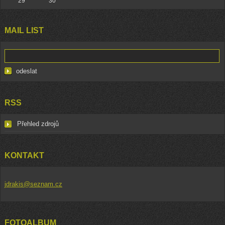
29
30
MAIL LIST
RSS
Přehled zdrojů
KONTAKT
jdrakis@seznam.cz
FOTOALBUM