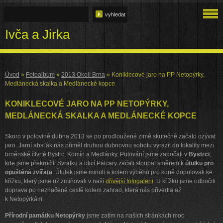
Ivča a Jirka
Úvod
»
Fotoalbum
»
2013 Okolí Brna
»
Koniklecové jaro na PP Netopýrky,
Medlánecká skalka a Medlánecké kopce
KONIKLECOVÉ JARO NA PP NETOPÝRKY,
MEDLÁNECKÁ SKALKA A MEDLÁNECKÉ KOPCE
Skoro v polovině dubna 2013 se po prodloužené zimě skutečně začalo ozývat
jaro. Jarní absťák nás přiměl druhou dubnovou sobotu vyrazit do lokality mezi
brněnské čtvrtě Bystrc, Komín a Medlánky. Putování jsme započali v
Bystrci
,
kde jsme překročili Svratku a ulicí Palcary začali stoupat směrem k
útulku pro
opuštěná zvířata
. Útulek jsme minuli a kolem výběhů pro koně doputovali ke
křížku, který jsme už zmiňovali v naší
dřívější fotogalerii
. U křížku jsme odbočili
doprava po neznačené cestě kolem zahrad, která nás přivedla až
k Netopýrkám.
Přírodní památku Netopýrky
jsme zatím na našich stránkách moc