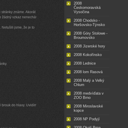
2008
Českomoravská
Vysočina
é stránky známe. Akorát tam
me žádný vzkaz nenechávali.
2008 Chodsko -
Horšovsko-Týnsko
 Netušili jsme, že je to
2008 Góry Stolowe -
Broumovsko
2008 Jizerské hory
2008 Kokořínsko
2008 Lednice
ánky.
2008 lom Rasová
2008 Malý a Velký
Chlum
2008 medvíďata v
ZOO Brno
ý brouk do hlavy. Uvidíme,
2008 Miroslavské
kopce
2008 NP Podyjí
2008 Okolí Brna