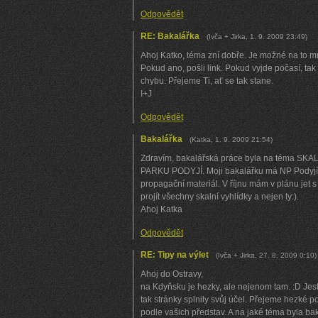
Odpovědět
RE: Bakalářka
(
Ivča + Jirka
,
1. 9. 2009
23:49
)
Ahoj Katko, téma zní dobře. Je možné na to mr
Pokud ano, pošli link. Pokud vyjde počasí, tak
chybu. Přejeme Ti, ať se tak stane.
I+J
Odpovědět
Bakalářka
(
Katka
,
1. 9. 2009
21:54
)
Zdravím, bakalářská práce byla na téma 
PARKU PODYJÍ. Moji bakalářku má NP Podyjí 
propagační materiál. V říjnu mám v plánu jet 
projít všechny skalní vyhlídky a nejen ty:).
Ahoj Katka
Odpovědět
RE: Tipy na výlet
(
Ivča + Jirka
,
27. 8. 2009
0:10
)
Ahoj do Ostravy,
na Kdyňsku je hezky, ale nejenom tam. :D Jest
tak stránky splnily svůj účel. Přejeme hezké p
podle vašich představ. A na jaké téma byla ba