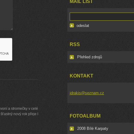
MAIL LIST
RSS
Přehled zdrojů
KONTAKT
jdrakis@seznam.cz
zvoní a stromečky v celé
šťastný nový rok přeje Didi
FOTOALBUM
2008 Bílé Karpaty