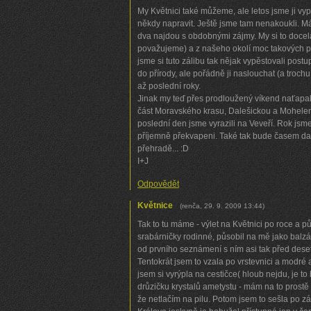
My Květnici také můžeme, ale letos jsme ji vy
někdy napravit. Ještě jsme tam nenakoukli. Má
dva najdou s obdobnými zájmy. My si to doce
považujeme) a z našeho okolí moc takových p
jsme si tuto zálibu tak nějak vypěstovali postu
do přírody, ale pořádně ji naslouchat (a trochu
až poslední roky.
Jinak my teď přes prodloužený víkend naťapali
část Moravského krasu, Dalešickou a Mohelen
poslední den jsme vyrazili na Veveří. Rok jsm
příjemně překvapeni. Také tak bude časem dalš
přehradě... :D
I+J
Odpovědět
Květnice
(
renča
,
29. 9. 2009
13:44
)
Tak to tu máme - výlet na Květnici po roce a p
srabárničky rodinné, působil na mě jako balz
od prvního seznámení s ním asi tak před deseti
Tentokrát jsem to vzala po vrstevnici a modré 
jsem si vyrýpla na cestičce( hloub nejdu, je to
drůzičku krystalů ametystu - mám na to prostě ště
že netlačím na pilu. Potom jsem to sešla po 