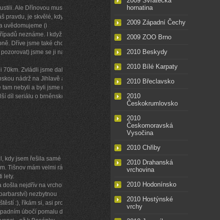
2009 Svratecká
hornatina
pustili. Ale Dřínovou musíme
š pravdu, je skvělé, když se
2009 Západní Čechy
la uvědomujeme (i
řípadů neznáme. I když my
2009 ZOO Brno
pně. Dříve jsme také chodili
2010 Beskydy
 pozorovat) jsme se ji naučili
2010 Bílé Karpaty
 70km. Zvládli jsme další
skou nádrž na Jihlavě a
2010 Břeclavsko
e tam nebyli a byli jsme moc
2010
í díl seriálu o brněnské
Českokrumlovsko
2010
Českomoravská
Vysočina
2010 Chřiby
ůl, kdy jsem řešila samé
2010 Drahanská
ám. Tišnov mám velmi ráda
vrchovina
 lety.
2010 Hodonínsko
a došla nejdřív na vrchol, kde
 barbarství) nezbytnou
2010 Hostýnské
stí :), říkám si, asi proto,
vrchy
západním úbočí pomalu dolů -