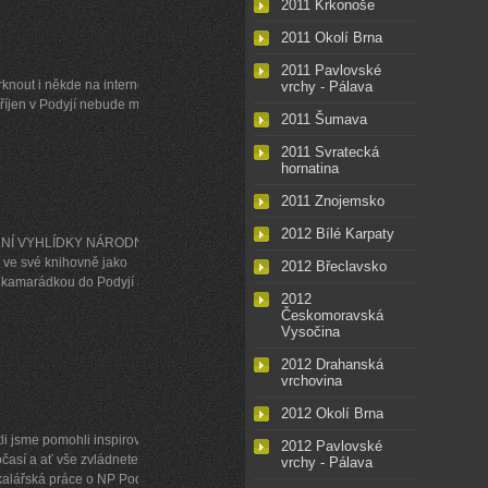
2011 Krkonoše
2011 Okolí Brna
2011 Pavlovské
knout i někde na internetu?
vrchy - Pálava
 říjen v Podyjí nebude mít
2011 Šumava
2011 Svratecká
hornatina
2011 Znojemsko
2012 Bílé Karpaty
SKALNÍ VYHLÍDKY NÁRODNÍHO
ve své knihovně jako
2012 Břeclavsko
s kamarádkou do Podyjí a
2012
Českomoravská
Vysočina
2012 Drahanská
vrchovina
2012 Okolí Brna
li jsme pomohli inspirovat,
2012 Pavlovské
očasí a ať vše zvládnete
vrchy - Pálava
kalářská práce o NP Podyjí?