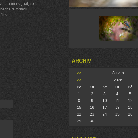
áte nám i signál, že
zanechejte formou
Jirka
ARCHIV
<<
červen
<<
2026
Po
Út
St
Čt
Pá
1
2
3
4
5
8
9
10
11
12
15
16
17
18
19
22
23
24
25
26
29
30