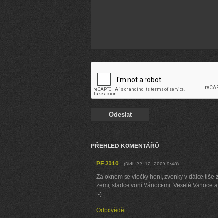
PŘEHLED KOMENTÁŘŮ
PF 2010
(
Didi
,
22. 12. 2009
9:48
)
Za oknem se vločky honí, zvonky v dálce tiše 
zemi, sladce voní Vánocemi. Veselé Vanoce a 
:-)
Odpovědět