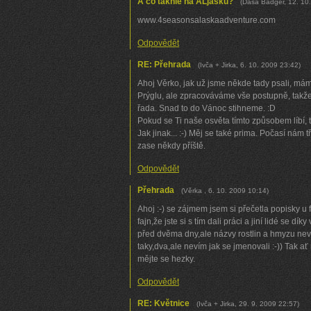
A co takhle na ALjasku?
(
Dasa Badger
,
12. 10
www.4seasonsalaskaadventure.com
Odpovědět
RE: Přehrada
(
Ivča + Jirka
,
6. 10. 2009
23:42
)
Ahoj Věrko, jak už jsme někde tady psali, mám
Prýglu, ale zpracováváme vše postupně, takže n
řada. Snad to do Vánoc stihneme. :D
Pokud se Ti naše osvěta tímto způsobem líbí, 
Jak jinak... :-) Měj se také prima. Počasí nám tř
zase někdy příště.
Odpovědět
Přehrada
(
Věrka
,
6. 10. 2009
10:14
)
Ahoj :-) se zájmem jsem si přečetla popisky u 
fajn,že jste si s tím dali práci a jiní lidé se dí
před dvěma dny,ale názvy rostlin a hmyzu ne
taky,dva,ale nevím jak se jmenovali :-)) Tak ať
mějte se hezky.
Odpovědět
RE: Květnice
(
Ivča + Jirka
,
29. 9. 2009
22:57
)