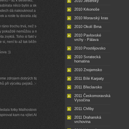
rvenci - až k Besénku,
2010 Jeseníky
asbírala něco bylin a skočila
2010 Krkonoše
endech dá nakouknout a najít
línek a roste tu docela záplava
2010 Moravský kras
y ráno trochu trvá, než se
2010 Okolí Brna
ky pokaždé nemůžou a moje
2010 Pavlovské
ta zvyklá. Toho si fakt važte,
vrchy - Pálava
 si, není to až tak běžné,
2010 Prostějovsko
ova :))
2010 Svratecká
hornatina
2010 Znojemsko
eme zdrojem dobrých tipů na
2011 Bílé Karpaty
ů při výcviku pejsků. :-)
2011 Břeclavsko
2011 Českomoravská
Vysočina
2011 Chřiby
ledala fotky Malhostovické
spirovat kam na výlet.Ať se
2011 Drahanská
vrchovina