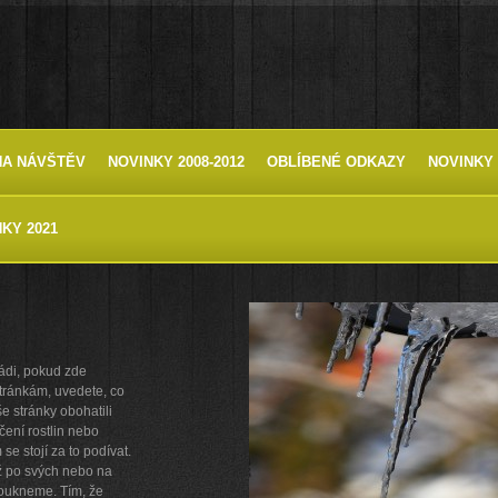
HA NÁVŠTĚV
NOVINKY 2008-2012
OBLÍBENÉ ODKAZY
NOVINKY 
KY 2021
ádi, pokud zde
 stránkám, uvedete, co
e stránky obohatili
čení rostlin nebo
e stojí za to podívat.
už po svých nebo na
koukneme. Tím, že