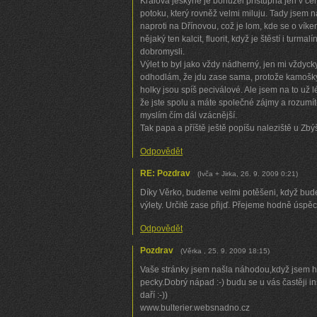
Králova jeskyně je bohužel přístupná jen v če
potoku, který rovněž velmi miluju. Tady jsem n
naproti na Dřínovou, což je lom, kde se o vík
nějaký ten kalcit, fluorit, když je štěstí i turma
dobromysli.
Výlet to byl jako vždy nádherný, jen mi vždyck
odhodlám, že jdu zase sama, protože kamoš
holky jsou spíš peciválové. Ale jsem na to už lé
že jste spolu a máte společné zájmy a rozumíte
myslím čím dál vzácnější.
Tak papa a příště ještě popíšu naleziště u Zbýš
Odpovědět
RE: Pozdrav
(
Ivča + Jirka
,
26. 9. 2009
0:21
)
Díky Věrko, budeme velmi potěšeni, když bud
výlety. Určitě zase přijď. Přejeme hodně úspěch
Odpovědět
Pozdrav
(
Věrka
,
25. 9. 2009
18:15
)
Vaše stránky jsem našla náhodou,když jsem h
pecky.Dobrý nápad :-) budu se u vás častěji in
daří :-))
www.bulterier.websnadno.cz