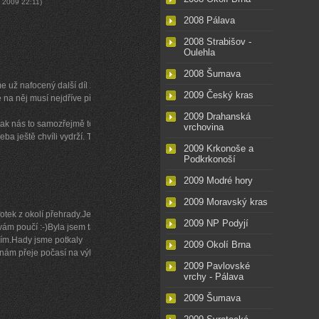
. 2009
22:11
)
2008 Pálava
2008 Strabišov -
Oulehla
2008 Šumava
e už nafocený další díl z
2009 Český kras
a něj musí nejdříve přijít
2009 Drahanská
tak nás to samozřejmě těší.
vrchovina
eba ještě chvíli vydrží. Tak
2009 Krkonoše a
Podkrkonoší
2009 Modré hory
2009 Moravský kras
fotek z okolí přehrady.Je
2009 NP Podyjí
ky vám poučí :-)Byla jsem tam
vím.Hady jsme potkaly
2009 Okolí Brna
 nám přeje počasí na výlety a
2009 Pavlovské
vrchy - Pálava
2009 Šumava