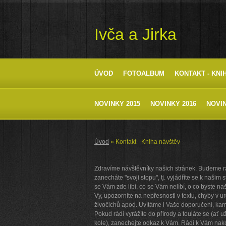
Ivča a Jirka
ÚVOD
FOTOALBUM
KONTAKT - KNI
NOVINKY 2015
NOVINKY 2016
NOVIN
Úvod
»
Kontakt - Kniha návštěv
Zdravíme návštěvníky našich stránek. Budeme r
zanecháte "svoji stopu", tj. vyjádříte se k našim
se Vám zde líbí, co se Vám nelíbí, o co byste naš
Vy, upozorníte na nepřesnosti v textu, chyby v ur
živočichů apod. Uvítáme i Vaše doporučení, kam s
Pokud rádi vyrážíte do přírody a touláte se (ať 
kole), zanechejte odkaz k Vám. Rádi k Vám na