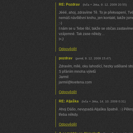
RE: Pozdrav
(
Ivča + Jirka
,
9. 12. 2009
20:55
)
Jééé, ahoj, zdravíme Tě. To je překvapení, Tv
nemáš návštěvní knihu, jen kontakt, takže js
:-)
I nám se u Tebe líbí, takže se občas zastavíme.
vzájemné. Tak zase někdy…
I+J
Odpovědět
pozdrav
(
jarmil
,
9. 12. 2009
15:47
)
Zdravím, mílé, oku lahodící, hezky udělané str
S přáním mnoha výletů
Jarmil
jarmil@kvetena.com
Odpovědět
RE: Aljaška
(
Ivča + Jirka
,
14. 10. 2009
0:31
)
Ahoj Dášo, nevypadá Aljaška špatně. :-) Pěkn
třeba někdy.
Odpovědět