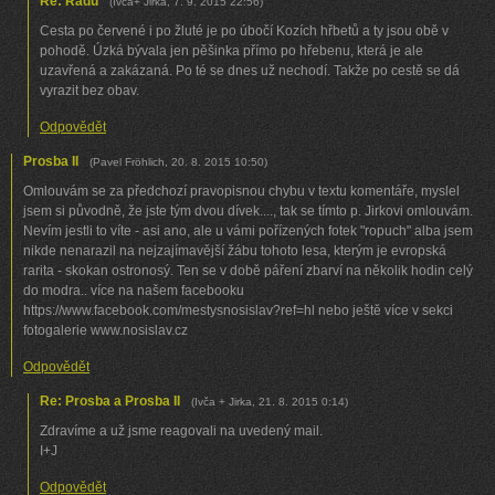
Re: Radu
(
Ivča+ Jirka
,
7. 9. 2015
22:56
)
Cesta po červené i po žluté je po úbočí Kozích hřbetů a ty jsou obě v
pohodě. Úzká bývala jen pěšinka přímo po hřebenu, která je ale
uzavřená a zakázaná. Po té se dnes už nechodí. Takže po cestě se dá
vyrazit bez obav.
Odpovědět
Prosba II
(
Pavel Fröhlich
,
20. 8. 2015
10:50
)
Omlouvám se za předchozí pravopisnou chybu v textu komentáře, myslel
jsem si původně, že jste tým dvou dívek...., tak se tímto p. Jirkovi omlouvám.
Nevím jestli to víte - asi ano, ale u vámi pořízených fotek "ropuch" alba jsem
nikde nenarazil na nejzajímavější žábu tohoto lesa, kterým je evropská
rarita - skokan ostronosý. Ten se v době páření zbarví na několik hodin celý
do modra.. více na našem facebooku
https://www.facebook.com/mestysnosislav?ref=hl nebo ještě více v sekci
fotogalerie www.nosislav.cz
Odpovědět
Re: Prosba a Prosba II
(
Ivča + Jirka
,
21. 8. 2015
0:14
)
Zdravíme a už jsme reagovali na uvedený mail.
I+J
Odpovědět