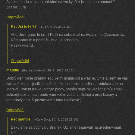
A pokud budu ctít radu ohledně názvu kytiček jsi ochoten pomoct ?
Zdarec Jura
Odpovědět
Re: Jsi to ty ??
(
J.
,
17. 4. 2015
22:11
)
Ahoj Juro, jsem to já. ;-) Pošli na sebe mail na ivca.a.jirka@seznam.cz.
Rád poradím a pomůžu, budu-li schopen.
Hezký víkend,
J.
Odpovědět
mandle
(
Hanka Laláková
,
30. 3. 2015
14:10
)
Dobrý den, vaše stránky jsou velmi inspirující a krásné. Chtěla jsem se vás
zároveň zeptat, jestli je možné, někde koupit mandle z produkce zde na
Moravě. Pokud lze koupit tyto plody, prosím dejte mi vědět na můj email:
zolice@seznam.cz , budu vám velmi vděčná. Děkuji a přeji krásný a
pohodový den. S pozdravem Hana Laláková:)
Odpovědět
Re: mandle
(
Ivča + Jirka
,
30. 3. 2015
23:06
)
Děkujeme za pochvalu stránek. Už jsme reagovali na uvedený mail.
I+J