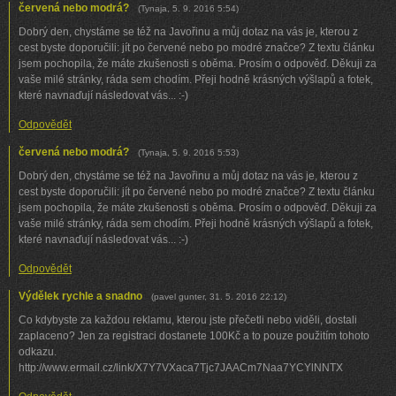
červená nebo modrá?
(
Tynaja
,
5. 9. 2016
5:54
)
Dobrý den, chystáme se též na Javořinu a můj dotaz na vás je, kterou z
cest byste doporučili: jít po červené nebo po modré značce? Z textu článku
jsem pochopila, že máte zkušenosti s oběma. Prosím o odpověď. Děkuji za
vaše milé stránky, ráda sem chodím. Přeji hodně krásných výšlapů a fotek,
které navnaďují následovat vás... :-)
Odpovědět
červená nebo modrá?
(
Tynaja
,
5. 9. 2016
5:53
)
Dobrý den, chystáme se též na Javořinu a můj dotaz na vás je, kterou z
cest byste doporučili: jít po červené nebo po modré značce? Z textu článku
jsem pochopila, že máte zkušenosti s oběma. Prosím o odpověď. Děkuji za
vaše milé stránky, ráda sem chodím. Přeji hodně krásných výšlapů a fotek,
které navnaďují následovat vás... :-)
Odpovědět
Výdělek rychle a snadno
(
pavel gunter
,
31. 5. 2016
22:12
)
Co kdybyste za každou reklamu, kterou jste přečetli nebo viděli, dostali
zaplaceno? Jen za registraci dostanete 100Kč a to pouze použitím tohoto
odkazu.
http://www.ermail.cz/link/X7Y7VXaca7Tjc7JAACm7Naa7YCYlNNTX