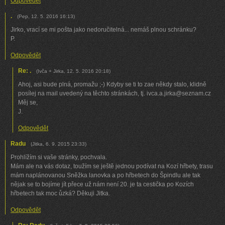
Odpovědět
.
(
Pep
,
12. 5. 2016
16:13
)
Jirko, vrací se mi pošta jako nedoručitelná... nemáš plnou schránku?
P.
Odpovědět
Re: .
(
Ivča + Jirka
,
12. 5. 2016
20:18
)
Ahoj, asi bude plná, promažu ;-) Kdyby se ti to zae někdy stalo, klidně
posílej na mail uvedený na těchto stránkách, tj. ivca.a.jirka@seznam.cz
Měj se,
J.
Odpovědět
Radu
(
Jitka
,
6. 9. 2015
23:33
)
Prohlížím si vaše stránky, pochvala.
Mám ale na vás dotaz, toužím se ještě jednou podívat na Kozí hřbety, trasu
mám naplánovanou Sněžka lanovka a po hřbetech do Špindlu ale tak
nějak se to bojíme jít přece už nám není 20. je ta cestička po Kozích
hřbetech tak moc ůzká? Děkuji Jitka.
Odpovědět