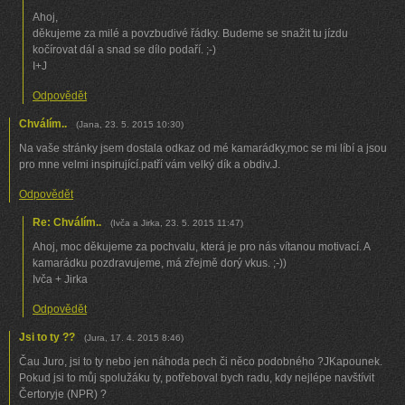
Ahoj,
děkujeme za milé a povzbudivé řádky. Budeme se snažit tu jízdu
kočírovat dál a snad se dílo podaří. ;-)
I+J
Odpovědět
Chválím..
(
Jana
,
23. 5. 2015
10:30
)
Na vaše stránky jsem dostala odkaz od mé kamarádky,moc se mi líbí a jsou
pro mne velmi inspirující.patří vám velký dík a obdiv.J.
Odpovědět
Re: Chválím..
(
Ivča a Jirka
,
23. 5. 2015
11:47
)
Ahoj, moc děkujeme za pochvalu, která je pro nás vítanou motivací. A
kamarádku pozdravujeme, má zřejmě dorý vkus. ;-))
Ivča + Jirka
Odpovědět
Jsi to ty ??
(
Jura
,
17. 4. 2015
8:46
)
Čau Juro, jsi to ty nebo jen náhoda pech či něco podobného ?JKapounek.
Pokud jsi to můj spolužáku ty, potřeboval bych radu, kdy nejlépe navštívit
Čertoryje (NPR) ?