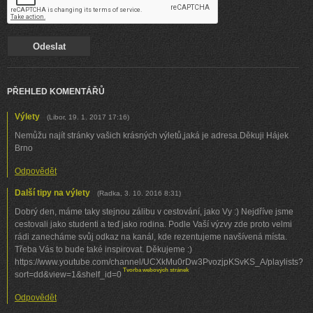
PŘEHLED KOMENTÁŘŮ
Výlety
(
Libor
,
19. 1. 2017
17:16
)
Nemůžu najít stránky vašich krásných výletů,jaká je adresa.Děkuji Hájek
Brno
Odpovědět
Další tipy na výlety
(
Radka
,
3. 10. 2016
8:31
)
Dobrý den, máme taky stejnou zálibu v cestování, jako Vy :) Nejdříve jsme
cestovali jako studenti a teď jako rodina. Podle Vaší výzvy zde proto velmi
rádi zanecháme svůj odkaz na kanál, kde rezentujeme navšívená místa.
Třeba Vás to bude také inspirovat. Děkujeme :)
https://www.youtube.com/channel/UCXkMu0rDw3PvozjpKSvKS_A/playlists?
Tvorba webových stránek
sort=dd&view=1&shelf_id=0
Odpovědět