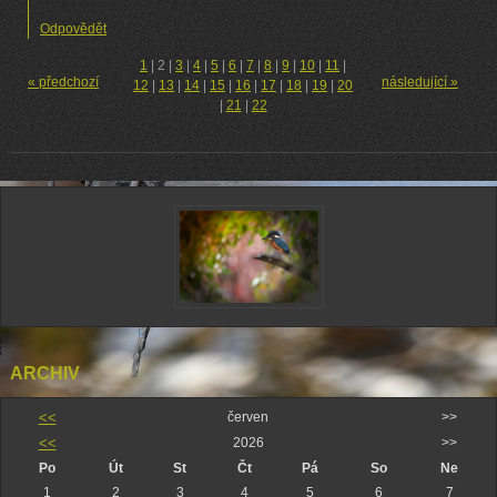
Odpovědět
1
|
2
|
3
|
4
|
5
|
6
|
7
|
8
|
9
|
10
|
11
|
« předchozí
následující »
12
|
13
|
14
|
15
|
16
|
17
|
18
|
19
|
20
|
21
|
22
ARCHIV
<<
červen
>>
<<
2026
>>
Po
Út
St
Čt
Pá
So
Ne
1
2
3
4
5
6
7