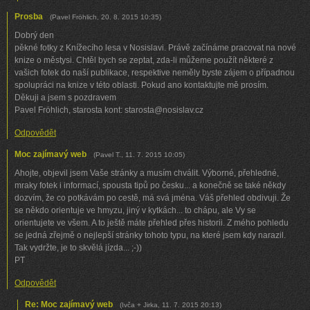
Prosba
(
Pavel Fröhlich
,
20. 8. 2015
10:35
)
Dobrý den
pěkné fotky z Knížecího lesa v Nosislavi. Právě začínáme pracovat na nové
knize o městysi. Chtěl bych se zeptat, zda-li můžeme použít některé z
vašich fotek do naší publikace, respektive neměly byste zájem o případnou
spolupráci na knize v této oblasti. Pokud ano kontaktujte mě prosím.
Děkuji a jsem s pozdravem
Pavel Fröhlich, starosta kont: starosta@nosislav.cz
Odpovědět
Moc zajímavý web
(
Pavel T.
,
11. 7. 2015
10:05
)
Ahojte, objevil jsem Vaše stránky a musím chválit. Výborné, přehledné,
mraky fotek i informací, spousta tipů po česku... a konečně se také někdy
dozvím, že co potkávám po cestě, má svá jména. Váš přehled obdivuji. Že
se někdo orientuje ve hmyzu, jiný v kytkách... to chápu, ale Vy se
orientujete ve všem. A to ještě máte přehled přes historii. Z mého pohledu
se jedná zřejmě o nejlepší stránky tohoto typu, na které jsem kdy narazil.
Tak vydržte, je to skvělá jízda... ;-))
PT
Odpovědět
Re: Moc zajímavý web
(
Ivča + Jirka
,
11. 7. 2015
20:13
)