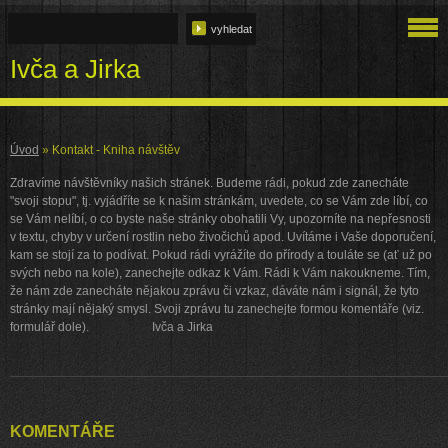
Ivča a Jirka
Úvod
»
Kontakt - Kniha návštěv
Zdravíme návštěvníky našich stránek. Budeme rádi, pokud zde zanecháte
"svoji stopu", tj. vyjádříte se k našim stránkám, uvedete, co se Vám zde líbí, co
se Vám nelíbí, o co byste naše stránky obohatili Vy, upozorníte na nepřesnosti
v textu, chyby v určení rostlin nebo živočichů apod. Uvítáme i Vaše doporučení,
kam se stojí za to podívat. Pokud rádi vyrážíte do přírody a touláte se (ať už po
svých nebo na kole), zanechejte odkaz k Vám. Rádi k Vám nakoukneme. Tím,
že nám zde zanecháte nějakou zprávu či vzkaz, dáváte nám i signál, že tyto
stránky mají nějaký smysl. Svoji zprávu tu zanechejte formou komentáře (viz.
formulář dole). Ivča a Jirka
KOMENTÁŘE