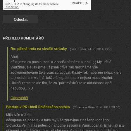
PŘEHLED KOMENTÁŘŮ
Re: pěkná trefa na skvělé stránky
(
Ivča + Jirka
,
24. 7. 2014
1:20
)
Ahoj,
děkujeme za povzbuzení a z nadšení máme radost. ;-) My určitě
vydržíme, ale jak jsme už psali dříve, tak nestíháme vše
zdokumentované také včas zpracovat. Každý rok naberem skluz, který
pak doháníme v zimě, takže fotogalerie pak nejsou moc aktuální.
Uklidňujeme se ale tím, že za "pár" měsíců zase aktuálnosti opět
nabudou... :-D
Odpovědět
Bledule v PR Údolí Chlébského potoka
(
Růžena a Milan
,
8. 4. 2014
20:50
)
Milá Ivčo a Jirko,
děkujeme za pozdrav a také my Vás zdravíme z našeho rodného
Slovácka.Velmi nás potěšilo náhodné setkání s Vámi, poznali jsme, jak jste
příjemní a milí. Vaše stránky sledujeme už dlouho, moc se nám líbí, jsou