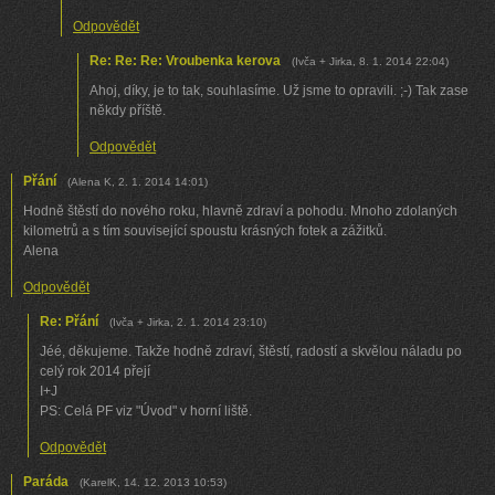
Odpovědět
Re: Re: Re: Vroubenka kerova
(
Ivča + Jirka
,
8. 1. 2014
22:04
)
Ahoj, díky, je to tak, souhlasíme. Už jsme to opravili. ;-) Tak zase
někdy příště.
Odpovědět
Přání
(
Alena K
,
2. 1. 2014
14:01
)
Hodně štěstí do nového roku, hlavně zdraví a pohodu. Mnoho zdolaných
kilometrů a s tím související spoustu krásných fotek a zážitků.
Alena
Odpovědět
Re: Přání
(
Ivča + Jirka
,
2. 1. 2014
23:10
)
Jéé, děkujeme. Takže hodně zdraví, štěstí, radostí a skvělou náladu po
celý rok 2014 přejí
I+J
PS: Celá PF viz "Úvod" v horní liště.
Odpovědět
Paráda
(
KarelK
,
14. 12. 2013
10:53
)