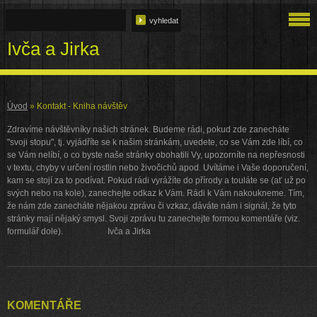
Ivča a Jirka
Úvod
»
Kontakt - Kniha návštěv
Zdravíme návštěvníky našich stránek. Budeme rádi, pokud zde zanecháte
"svoji stopu", tj. vyjádříte se k našim stránkám, uvedete, co se Vám zde líbí, co
se Vám nelíbí, o co byste naše stránky obohatili Vy, upozorníte na nepřesnosti
v textu, chyby v určení rostlin nebo živočichů apod. Uvítáme i Vaše doporučení,
kam se stojí za to podívat. Pokud rádi vyrážíte do přírody a touláte se (ať už po
svých nebo na kole), zanechejte odkaz k Vám. Rádi k Vám nakoukneme. Tím,
že nám zde zanecháte nějakou zprávu či vzkaz, dáváte nám i signál, že tyto
stránky mají nějaký smysl. Svoji zprávu tu zanechejte formou komentáře (viz.
formulář dole). Ivča a Jirka
KOMENTÁŘE