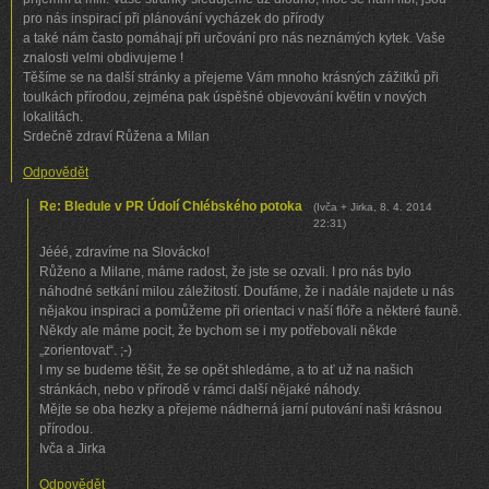
pro nás inspirací při plánování vycházek do přírody
a také nám často pomáhají při určování pro nás neznámých kytek. Vaše
znalosti velmi obdivujeme !
Těšíme se na další stránky a přejeme Vám mnoho krásných zážitků při
toulkách přírodou, zejména pak úspěšné objevování květin v nových
lokalitách.
Srdečně zdraví Růžena a Milan
Odpovědět
Re: Bledule v PR Údolí Chlébského potoka
(
Ivča + Jirka
,
8. 4. 2014
22:31
)
Jééé, zdravíme na Slovácko!
Růženo a Milane, máme radost, že jste se ozvali. I pro nás bylo
náhodné setkání milou záležitostí. Doufáme, že i nadále najdete u nás
nějakou inspiraci a pomůžeme při orientaci v naší flóře a některé fauně.
Někdy ale máme pocit, že bychom se i my potřebovali někde
„zorientovat“. ;-)
I my se budeme těšit, že se opět shledáme, a to ať už na našich
stránkách, nebo v přírodě v rámci další nějaké náhody.
Mějte se oba hezky a přejeme nádherná jarní putování naši krásnou
přírodou.
Ivča a Jirka
Odpovědět