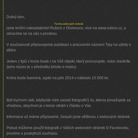
Dobrý den,
Tvorba webových stránek
jsme knižní nakladatelství Rubico z Olomouce, více na www.rubico.cz, a
obracíme se na vás s prosbou.
V současnosti připravujeme publikaci s pracovním názvem Tipy na výlety s
dětmi.
Jeden z tipů v knize bude i na Váš objekt, který provozujete, nebo vlastníte
(jeho název je v předmětu tohoto e-mailu).
Kniha bude barevná, vyjde na jaře 2014 v nákladu 10 000 ks.
Byli bychom rádi, kdybyste nám zaslali fotografii/1 ks, kterou považujete za
vhodnou, abychom je v knize otiskli v článku o Vás.
Informace už máme připravené, čerpali jsme většinou z webových stránek.
Pokud můžeme použít fotografii z Vašich webových stránek či Facebooku,
prosíme o poskytnutí souhlasu.