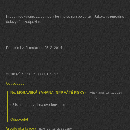
Předem děkujeme za pomoc a těšíme se na spolupráci. Jakékoliv případné
dotazy rádi zodpovíme.
Prosíme i vaši reakci do 25. 2. 2014.
Smilková Klára- tel. 777 01 72 92
Odpovědět
Re: MORAVSKÁ SAHARA (NPP VÁTÉ PÍSKY)
(
Ivča + Jirka
,
16. 2. 2014
21:02
)
už jsme reagovali na uvedený e-mail.
I+J
Odpovědět
Vroubenka kerova
(
Eva
,
20. 11. 2013
11:04
)