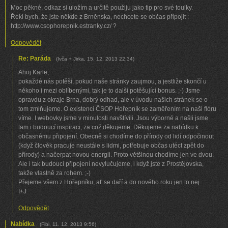
Moc pěkné, odkaz si uložím a určitě použiju jako tip pro své toulky.
Řekl bych, že jste někde z Brněnska, nechcete se občas připojit :
http://www.csophorepnik.estranky.cz/ ?
Odpovědět
Re: Paráda
(
Ivča + Jirka
,
15. 12. 2013
22:34
)
Ahoj Karle,
pokaždé nás potěší, pokud naše stránky zaujmou, a jestliže skončí u
někoho i mezi oblíbenými, tak je to další potěšující bonus. ;-) Jsme
opravdu z okraje Brna, dobrý odhad, ale v úvodu našich stránek se o
tom zmiňujeme. O existenci ČSOP Hořepník se zaměřením na naši flóru
víme. I webovky jsme v minulosti navštívili. Jsou výborné a našli jsme
tam i budoucí inspiraci, za což děkujeme. Děkujeme za nabídku k
občasnému připojení. Obecně si chodíme do přírody od lidí odpočinout
(když člověk pracuje neustále s lidmi, potřebuje občas utéct zpět do
přírody) a načerpat novou energii. Proto většinou chodíme jen ve dvou.
Ale i tak budoucí připojení nevylučujeme, i když jste z Prostějovska,
takže vlastně za rohem. ;-)
Přejeme všem z Hořepníku, ať se daří a do nového roku jen to nej.
I+J
Odpovědět
Nabídka
(
Fibi
,
11. 12. 2013
9:56
)