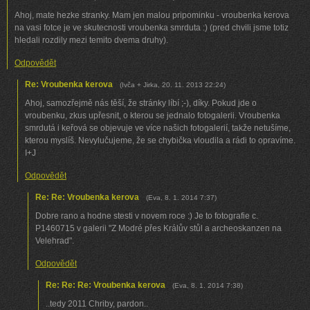
Ahoj, mate hezke stranky. Mam jen malou pripominku - vroubenka kerova
na vasi fotce je ve skutecnosti vroubenka smrduta :) (pred chvili jsme totiz
hledali rozdily mezi temito dvema druhy).
Odpovědět
Re: Vroubenka kerova
(
Ivča + Jirka
,
20. 11. 2013
22:24
)
Ahoj, samozřejmě nás těší, že stránky líbí ;-), díky. Pokud jde o
vroubenku, zkus upřesnit, o kterou se jednalo fotogalerii. Vroubenka
smrdutá i keřová se objevuje ve více našich fotogalerií, takže netušíme,
kterou myslíš. Nevylučujeme, že se chybička vloudila a rádi to opravíme.
I+J
Odpovědět
Re: Re: Vroubenka kerova
(
Eva
,
8. 1. 2014
7:37
)
Dobre rano a hodne stesti v novem roce :) Je to fotografie c.
P1460715 v galerii "Z Modré přes Králův stůl a archeoskanzen na
Velehrad".
Odpovědět
Re: Re: Re: Vroubenka kerova
(
Eva
,
8. 1. 2014
7:38
)
..tedy 2011 Chriby, pardon..