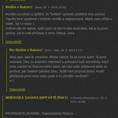
Betlém v Rakovci
(
Jana
,
28. 3. 2014
13:52
)
Posílám pozdrav! a ujištění, že "betlém" opravdu podléhá vlivu počasí.
Figurky jsou vypálené v místním ohništi a neglazované. Marie zase přišla o
šátek , ba i o vlasy :)
Udělali jste mi radost, zatím jsem se tam k nám nedostala, tak je to první
zpráva, jak to celé přečkalo 2.zimu. Děkuji. Jana
Odpovědět
Re: Betlém v Rakovci
(
Ivča + Jirka
,
29. 3. 2014
9:17
)
Ahoj Jani, také tě zdravíme. Máme radost, že se ozval autor. To jsme
nečekali. Díky za doplnění informací a potvrzení naší domněnky. Když
jsme zavítali do Rakoveckého údolí, tak nás naše zvědavost táhla se
podívat, jak "betlém" přečkal zimu. Ještě nám prozraď jedno. Anděl
přečkával první zimu nebo jsme si ho předtím nevšimli?
I+J
Odpovědět
MORAVSKÁ SAHARA (NPP VÁTÉ PÍSKY)
(
123rubico@seznam.cz
,
16. 2.
2014
18:26
)
PROPAGACE ZDARMA - Nakladatelství Rubico