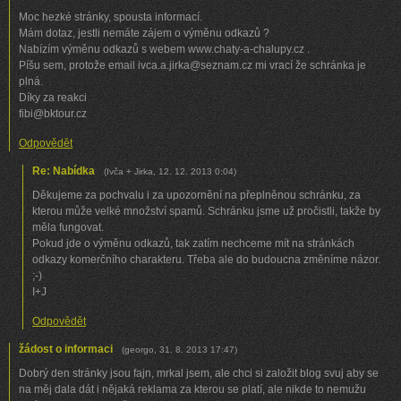
Moc hezké stránky, spousta informací.
Mám dotaz, jestli nemáte zájem o výměnu odkazů ?
Nabízím výměnu odkazů s webem www.chaty-a-chalupy.cz .
Píšu sem, protože email ivca.a.jirka@seznam.cz mi vrací že schránka je
plná.
Díky za reakci
fibi@bktour.cz
Odpovědět
Re: Nabídka
(
Ivča + Jirka
,
12. 12. 2013
0:04
)
Děkujeme za pochvalu i za upozornění na přeplněnou schránku, za
kterou může velké množství spamů. Schránku jsme už pročistli, takže by
měla fungovat.
Pokud jde o výměnu odkazů, tak zatím nechceme mít na stránkách
odkazy komerčního charakteru. Třeba ale do budoucna změníme názor.
;-)
I+J
Odpovědět
žádost o informaci
(
georgo
,
31. 8. 2013
17:47
)
Dobrý den stránky jsou fajn, mrkal jsem, ale chci si založit blog svuj aby se
na měj dala dát i nějaká reklama za kterou se platí, ale nikde to nemužu