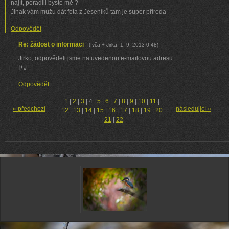
najít, poradili byste mě ?
Jinak vám mužu dát fota z Jeseníků tam je super příroda
Odpovědět
Re: žádost o informaci
(
Ivča + Jirka
,
1. 9. 2013
0:48
)
Jirko, odpovědeli jsme na uvedenou e-mailovou adresu.
I+J
Odpovědět
1
|
2
|
3
|
4
|
5
|
6
|
7
|
8
|
9
|
10
|
11
|
« předchozí
následující »
12
|
13
|
14
|
15
|
16
|
17
|
18
|
19
|
20
|
21
|
22